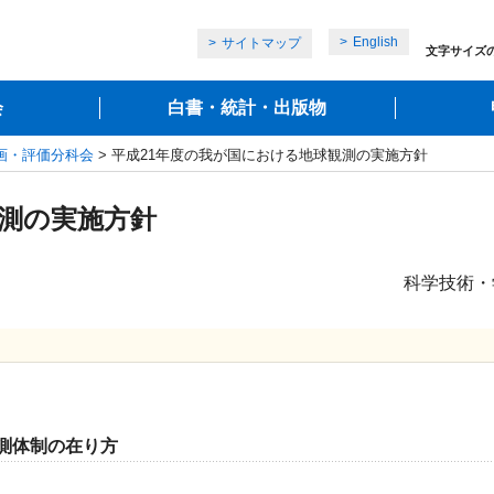
English
サイトマップ
文字サイズ
会
白書・統計・出版物
画・評価分科会
> 平成21年度の我が国における地球観測の実施方針
観測の実施方針
科学技術・
測体制の在り方