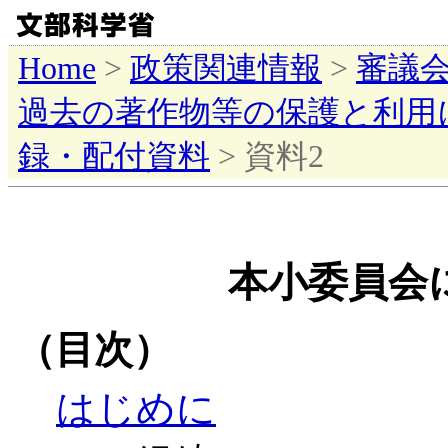
Home
>
政策関連情報
>
審議
過去の著作物等の保護と利用
録・配付資料
> 資料2
本小委員会
（目次）
はじめに