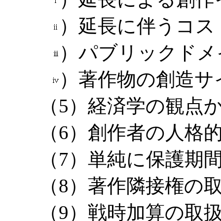
）延長に伴うコス
）パブリックドメ
）著作物の創造サ
（5）経済学の観点
（6）創作者の人格
（7）単純に保護期
（8）著作隣接権の
（9）戦時加算の取