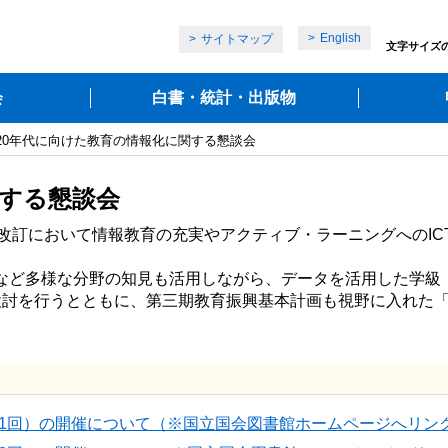
English
サイトマップ
文字サイズ
会
白書・統計・出版物
020年代に向けた教育の情報化に関する懇談会
関する懇談会
改訂において情報教育の充実やアクティブ・ラーニングへのICT
間など多様な分野の知見も活用しながら、データを活用した学
討を行うとともに、第三期教育振興基本計画も視野に入れた「2
第1回）の開催について（※国立国会図書館ホームページへリン