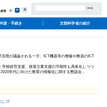
大
中
小
の変更
申請・手続き
文部科学省の紹介
活用が議論される一方、ICT機器等の整備や教員のICT
級・学校経営支援、政策立案支援の可能性も具体化しつつ
020年代に向けた教育の情報化に関する懇談会」
ク）