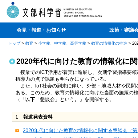
会見・報道・お知らせ
政策・審議
トップ
>
教育
>
小学校、中学校、高等学校
>
教育の情報化の推進
> 2
2020年代に向けた教育の情報化に
　授業でのICT活用が着実に進展し、次期学習指導要領
指導力の点で課題も明らかになっている。

　また、IoT社会の到来に伴い、外部・地域人材や民
ある。このため、教育の情報化に向けた当面の施策の検
（「以下「懇談会」という。」を開催する。
1 報道発表資料
2020年代に向けた教育の情報化に関する懇談会（