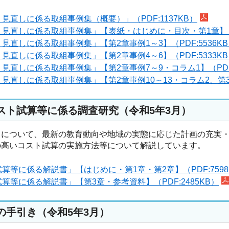
直しに係る取組事例集（概要）」（PDF:1137KB）
直しに係る取組事例集」【表紙・はじめに・目次・第1章】（PD
しに係る取組事例集」【第2章事例1～3】（PDF:5536KB
しに係る取組事例集」【第2章事例4～6】（PDF:5333KB
しに係る取組事例集」【第2章事例7～9・コラム1】（PDF:9
しに係る取組事例集」【第2章事例10～13・コラム2、第3章、
スト試算等に係る調査研究（令和5年3月）
）について、最新の教育動向や地域の実態に応じた計画の充実
の高いコスト試算の実施方法等について解説しています。
等に係る解説書」【はじめに・第1章・第2章】（PDF:7598
等に係る解説書」【第3章・参考資料】（PDF:2485KB）
の手引き（令和5年3月）