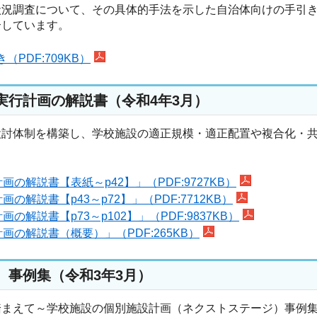
状況調査について、その具体的手法を示した自治体向けの手引
介しています。
DF:709KB）
実行計画の解説書（令和4年3月）
検討体制を構築し、学校施設の適正規模・適正配置や複合化・
解説書【表紙～p42】」（PDF:9727KB）
説書【p43～p72】」（PDF:7712KB）
説書【p73～p102】」（PDF:9837KB）
の解説書（概要）」（PDF:265KB）
）事例集（令和3年3月）
踏まえて～学校施設の個別施設計画（ネクストステージ）事例