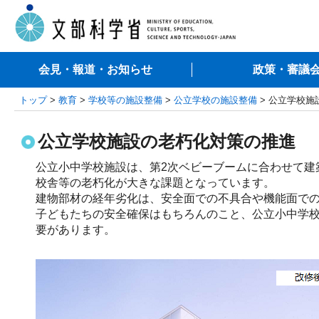
会見・報道・お知らせ
政策・審議
トップ
>
教育
>
学校等の施設整備
>
公立学校の施設整備
> 公立学校施
公立学校施設の老朽化対策の推進
公立小中学校施設は、第2次ベビーブームに合わせて建
校舎等の老朽化が大きな課題となっています。

建物部材の経年劣化は、安全面での不具合や機能面での
子どもたちの安全確保はもちろんのこと、公立小中学校
要があります。