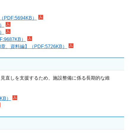
F:5694KB）
）
）
687KB）
資料編】（PDF:5726KB）
・見直しを支援するため、施設整備に係る長期的な維
KB）