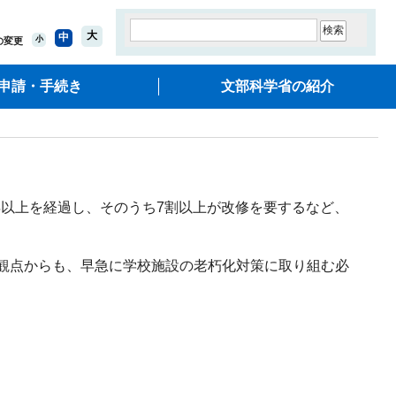
大
中
小
の変更
申請・手続き
文部科学省の紹介
年以上を経過し、そのうち7割以上が改修を要するなど、
観点からも、早急に学校施設の老朽化対策に取り組む必