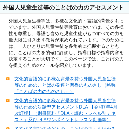
外国人児童生徒等のことばの力のアセスメント
外国人児童生徒等は、多様な文化的・言語的背景をもっ
ています。外国人児童生徒等教育においては、その多様
性を尊重し、母語も含めた児童生徒がもつすべての力を
最大限に引き出す教育が求められています。そのために
は、一人ひとりの児童生徒を多角的に把握するととも
に、ことばの力を的確に評価し、指導目標や指導内容を
決定することが大切です。このページでは、ことばの力
を捉えるためのツールを紹介しています。
文化的言語的に多様な背景を持つ外国人児童生徒
等のためのことばの発達と習得のものさし（略称
「ことばの力のものさし」）
文化的言語的に多様な背景を持つ外国人児童生徒
等のための対話型アセスメントDLA 【令和7年4月
改訂版】（別冊資料「DLA＜読む＞レベル別テキ
スト」及びDLAワンポイントレッスン動画等）
多文化多言語の子どもの「ことばの力」をはかる