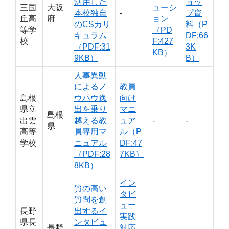
活用した
ョッ
三国
大阪
ューシ
本校独自
‐
プ資
丘高
府
ョン
のCSカリ
料（P
等学
（PD
キュラム
DF:66
校
F:427
（PDF:31
3K
KB）
9KB）
B）
人事異動
によるノ
教員
島根
ウハウ逸
向け
県立
出を乗り
マニ
島根
出雲
越える教
ュア
‐
‐
県
高等
員専用マ
ル（P
学校
ニュアル
DF:47
（PDF:28
7KB）
8KB）
イン
質の高い
タビ
質問を創
ュー
長野
出するイ
実践
県長
ンタビュ
長野
対応