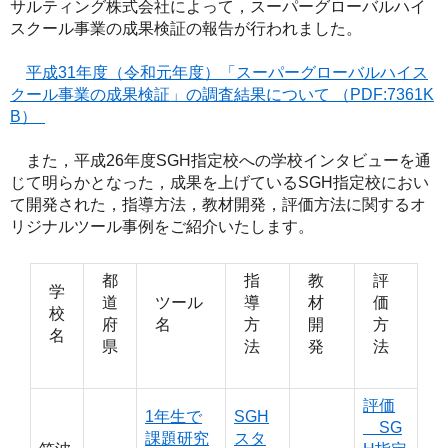
サルティング株式会社によって，スーパーグローバルハイ
スクール事業の成果検証の報告が行われました。
平成31年度（令和元年度）「スーパーグローバルハイス
クール事業の成果検証」の調査結果について （PDF:7361K
B）
また，平成26年度SGH指定校への学校インタビューを通
じて明らかとなった，成果を上げているSGH指定校におい
て開発された，指導方法，教材開発，評価方法に関するオ
リジナルツール事例をご紹介いたします。
都
指
教
評
学
道
ツール
導
材
価
校
府
名
方
開
方
名
県
法
発
法
評価
1年生で
SGH
＿SG
課題研究
スタ