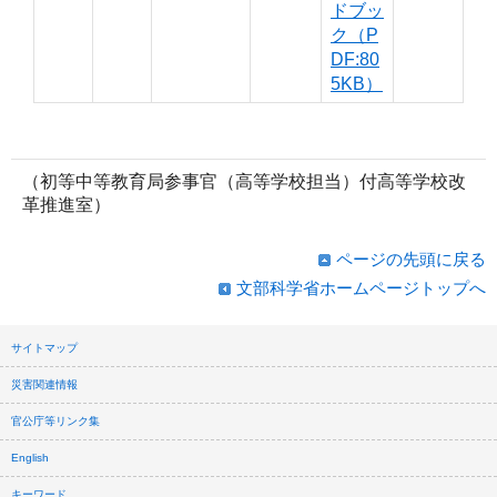
ドブッ
ク（P
DF:80
5KB）
（初等中等教育局参事官（高等学校担当）付高等学校改
革推進室）
ページの先頭に戻る
文部科学省ホームページトップへ
サイトマップ
災害関連情報
官公庁等リンク集
English
キーワード