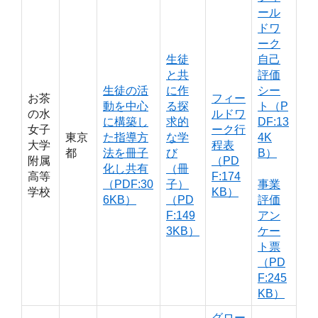
ール
ドワ
ーク
生徒
自己
と共
評価
生徒の活
に作
シー
お茶
フィー
動を中心
る探
ト（P
の水
ルドワ
に構築し
求的
DF:13
女子
ーク行
東京
た指導方
な学
4K
大学
程表
都
法を冊子
び
B）
附属
（PD
化し共有
（冊
高等
F:174
（PDF:30
子）
事業
学校
KB）
6KB）
（PD
評価
F:149
アン
3KB）
ケー
ト票
（PD
F:245
KB）
グロー