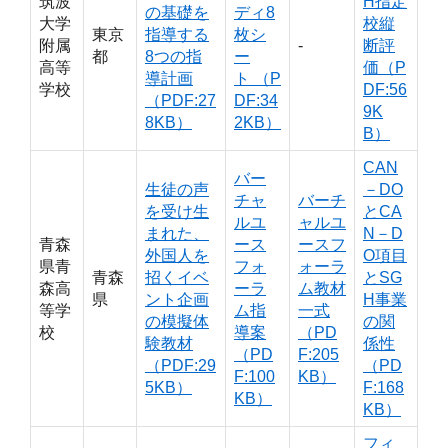
筑波
H指定
の基礎を
ディ8
大学
校縦
東京
指導する
枚シ
附属
‐
断評
都
8つの指
ー
高等
価（P
導計画
ト （P
学校
DF:56
（PDF:27
DF:34
9K
8KB）
2KB）
B）
CAN
バー
生徒の声
－DO
チャ
バーチ
を受け生
とCA
ルユ
ャルユ
まれた、
N－D
青森
ース
ースフ
外国人を
O項目
県青
フォ
ォーラ
青森
招くイベ
とSG
森高
ーラ
ム教材
県
ント企画
H事業
等学
ム指
一式
の模擬体
の関
校
導案
（PD
験教材
係性
（PD
F:205
（PDF:29
（PD
F:100
KB）
5KB）
F:168
KB）
KB）
フィ