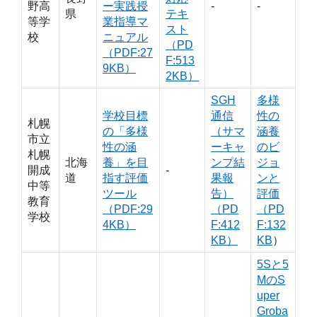
野高
ー実践授
‐
‐
県
テキ
等学
業指導マ
スト
校
ニュアル
（PD
（PDF:27
F:513
9KB）
2KB）
SGH
多様
学校目標
通信
性の
札幌
の「多様
（サマ
涵養
市立
性の涵
ーキャ
のビ
札幌
北海
養」を目
ンプ結
ジョ
開成
‐
道
指す評価
果報
ンと
中等
ツール
告）
評価
教育
（PDF:29
（PD
（PD
学校
4KB）
F:412
F:132
KB）
KB
）
5Sと5
MのS
uper
Groba