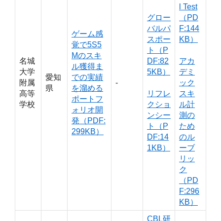
l Test
グロー
（PD
バルパ
F:144
ゲーム感
スポー
KB）
覚で5S5
ト（P
Mのスキ
名城
DF:82
アカ
ル獲得ま
大学
5KB）
デミ
愛知
での実績
附属
‐
ック
県
を溜める
高等
リフレ
スキ
ポートフ
学校
クショ
ル計
ォリオ開
ンシー
測の
発（PDF:
ト（P
ため
299KB）
DF:14
のル
1KB）
ーブ
リッ
ク
（PD
F:296
KB）
CBL研