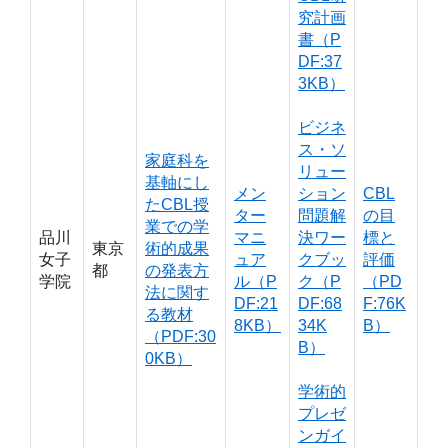
究計画
書（P
DF:37
3KB）
ビジネ
ス・ソ
家庭科を
リュー
基軸にし
メン
ション
CBL
たCBL授
ター
問題解
の目
業での学
品川
マニ
決ワー
標と
東京
術的成果
女子
ュア
クブッ
評価
都
の発表方
学院
ル（P
ク（P
（PD
法に関す
DF:21
DF:68
F:76K
る教材
8KB）
34K
B）
（PDF:30
B）
0KB）
学術的
プレゼ
ンガイ