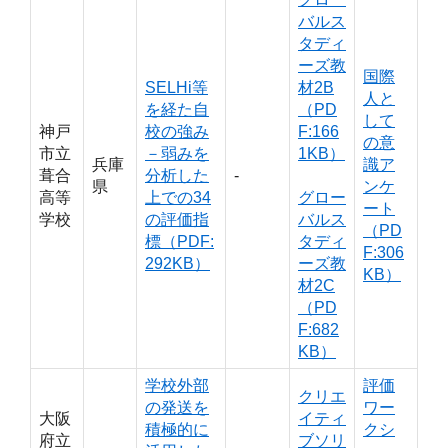
バルス
タディ
ーズ教
国際
SELHi等
材2B
人と
を経た自
（PD
して
神戸
校の強み
F:166
の意
市立
－弱みを
1KB）
兵庫
識ア
葺合
分析した
‐
県
ンケ
高等
上での34
グロー
ート
学校
の評価指
バルス
（PD
標（PDF:
タディ
F:306
292KB）
ーズ教
KB）
材2C
（PD
F:682
KB）
学校外部
評価
クリエ
の発送を
ワー
大阪
イティ
積極的に
クシ
府立
ブソリ