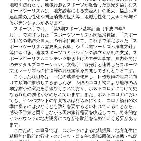
地域を訪れたり、地域資源とスポーツが融合した観光を楽しむス
ポーツツーリズムは、地方誘客による交流人口の拡大、幅広い関
連産業の活性化や関連消費の拡大等、地域活性化に大きく寄与す
るポテンシャルがあります。
スポーツ庁では、「第2期スポーツ基本計画（平成29年3
月）」で掲げられた「スポーツツーリズム関連消費額」「スポー
ツ目的の来訪外国人」の倍増に向けて、これまで策定された「ス
ポーツツーリズム需要拡大戦略」や「武道ツーリズム推進方針」
等に基づき、地域スポーツコミッションの設立や活動の支援、ス
ポーツツーリズムコンテンツ磨き上げのモデル事業、国内外向け
のデジタルプロモーション、文化庁・観光庁と連携したスポーツ
文化ツーリズムの推進等の各種施策を展開してきたところです。
こうした取組みは、一定の成果を発揮し、目標数値の達成に向
けて順調に推移してきましたが、今般のコロナ禍により地域の活
動は縮小や変更を余儀なくされており、ポストコロナに向けて更
なる取組の強化が求められています。また、ポストコロナにおい
ても、インバウンドの早期復活は見込みにくく、コロナ禍前の水
準に戻るには少なくとも数年を要するといわれていることから、
感染予防策と両立しながら国内旅行需要を喚起しつつ、将来的な
インバウンドの地方誘客につながる取組を進めていく必要があり
ます。
このため、本事業では、スポーツによる地域振興、地方創生に
積極的に取組む行政・スポーツ・観光等の関係団体が連携・協働