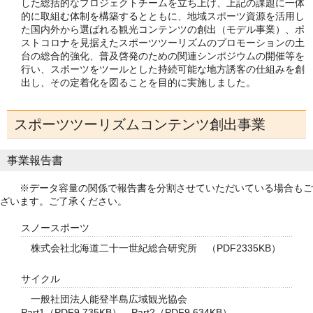
した総括的なプロジェクトチームを立ち上げ、上記の課題に一体
的に取組む体制を構築するとともに、地域スポーツ資源を活用し
た国内外から選ばれる観光コンテンツの創出（モデル事業）、ポ
ストコロナを見据えたスポーツツーリズムのプロモーションの土
台の総合的強化、普及啓発のための関連シンポジウムの開催等を
行い、スポーツをツールとした持続可能な地方誘客の仕組みを創
出し、その定着化を図ることを目的に実施しました。
スポーツツーリズムコンテンツ創出事業
事業報告書
※データ容量の関係で報告書を分割させていただいている場合もご
ざいます。ご了承ください。
スノースポーツ
株式会社北海道二十一世紀総合研究所 （PDF2335KB）
サイクル
一般社団法人能登半島広域観光協会
Part1（PDF9,735KB）
Part2（PDF9,634KB）