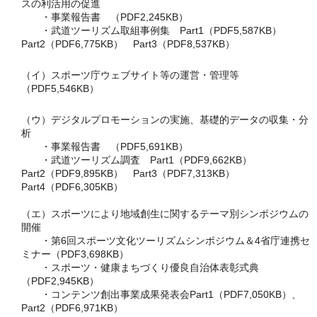
スの利活用の促進
・
事業報告書 （PDF2,245KB）
・武道ツーリズム取組事例集
Part1（PDF5,587KB）
Part2（PDF6,775KB）
Part3（PDF8,537KB）
（イ）スポーツ庁ウェブサイト等の運営・管理等
（PDF5,546KB）
（ウ）デジタルプロモーションの実施、基礎的データの収集・分
析
・
事業報告書 （PDF5,691KB）
・武道ツーリズム調査
Part1（PDF9,662KB）
Part2（PDF9,895KB）
Part3（PDF7,313KB）
Part4（PDF6,305KB）
（エ）スポーツにより地域創生に関するテーマ別シンポジウムの
開催
・第6回スポーツ文化ツーリズムシンポジウム＆4省庁連携セ
ミナー
（PDF3,698KB）
・スポーツ・健康まちづくり優良自治体表彰式典
（PDF2,945KB）
・コンテンツ創出事業成果発表会
Part1（PDF7,050KB）
、
Part2（PDF6,971KB）