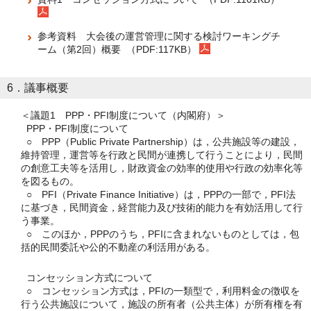
参考資料 大会後の運営管理に関する検討ワーキングチ
ーム（第2回）概要 （PDF:117KB）
6．議事概要
＜議題1 PPP・PFI制度について（内閣府）＞
PPP・PFI制度について
○ PPP（Public Private Partnership）は，公共施設等の建設，
維持管理，運営等を行政と民間が連携して行うことにより，民間
の創意工夫等を活用し，財政資金の効率的使用や行政の効率化等
を図るもの。
○ PFI（Private Finance Initiative）は，PPPの一部で，PFI法
に基づき，民間資金，経営能力及び技術的能力を有効活用して行
う事業。
○ このほか，PPPのうち，PFIに含まれないものとしては，包
括的民間委託や公的不動産の利活用がある。
コンセッション方式について
○ コンセッション方式は，PFIの一類型で，利用料金の徴収を
行う公共施設について，施設の所有者（公共主体）が所有権を有