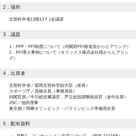
2．場所
文部科学省13階13Ｆ1会議室
3．議題
1．PPP・PFI制度について（内閣府PFI推進室からヒアリング）
2．PFI導入事例について（オリックス株式会社様からヒアリン
グ）
4．出席者
文部科学省／冨岡文部科学副大臣（座長）
スポーツ庁／髙橋次長（事務局長）
内閣官房／中川総括審議官，芦立総括調整統括官（途中出席）
JSC／池田理事
東京都／岡﨑オリンピック・パラリンピック準備局次長
5．配布資料
資料1 コンセッション方式について （PDF:1101KB）