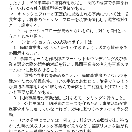
したまま，民間事業者に運営権を設定し，民間の経営で事業を行
う，いわゆる独立採算型等の事業である。
○ キャッシュフローが安定的に見込まれる事業については，公
共主体は，将来のキャッシュフローを現在価値化し，運営権対価
として設定する。
⇒ キャッシュフローが見込めないものは，対価が0円とい
うこともあり得る。
○ コンセッション方式の成功のポイントは，
1 民間事業者がきちんと評価ができるよう，必要な情報を予
め開示すること。
2 事業スキームを作る際のマーケットサウンディング及び事
業者選定の際の競争的対話を行い，民間事業者の考えを事業スキ
ームの中に反映させること。
⇒ 運営の自由度を高めることが，民間事業者のノウハウを
活かすための前提条件。コアの事業とあわせて，附帯できるよう
な周辺の事業をいかに取り込んで全体として利益を上げていける
かも重要な視点である。
3 民間事業者の事業活動に対するモニタリングを行うこと。
⇒ 公共主体は，納税者のニーズを守るため，事業活動が業
務要求水準に達していなければ，契約に基づくペナルティ等を発
動。
○ リスク分担については，例えば，想定される収益が上がらな
かった時の減収リスクを事業者が負うなど，当該リスクを誰が負
担するのが一番理にかなっているのかで判断。