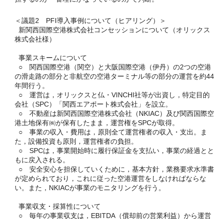
＜議題2 PFI導入事例について（ヒアリング）＞
新関西国際空港株式会社コンセッションについて（オリックス
株式会社様）
事業スキームについて
○ 関西国際空港（関空）と大阪国際空港（伊丹）の2つの空港
の滑走路の部分と非航空の空港ターミナル等の部分の運営を約44
年間行う。
○ 運営は，オリックスと仏・VINCHI社等が出資し，特定目的
会社（SPC）「関西エアポート株式会社」を設立。
○ 不動産は新関西国際空港株式会社（NKIAC）及び関西国際空
港土地保有㈱が保有したまま，運営権をSPCが取得。
○ 事業の収入・費用は，原則全て運営権者の収入・支出。ま
た，設備投資も原則，運営権者の負担。
○ SPCは，事業開始時に履行保証金を支払い，事業の経過とと
もに戻入される。
○ 安全安心を担保していくために，基本方針，業務要求水準書
が定められており，これに従った空港運営をしなければならな
い。また，NKIACが事業のモニタリングを行う。
事業収支・採算性について
○ 毎年の事業収支は，EBITDA（償却前の営業利益）から運営