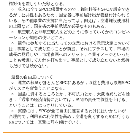
権対価を差し引いた額となる。
○ 収入は全てSPCに帰属するので，着陸料等もSPCが設定でき
るが，公共性もあるため，国交省に事前届け出が義務付けられて
いる。その他事業の実施に当たっては，例えば，空港施設使用料
の上限など，国交省の事前承認が必要なものもある。
○ 航空収入と非航空収入をどのように作っていくかのコンビネ
ーションが知恵の使いどころ。
○ 競争に参加するに当たっての企業における意思決定において
は，事業として成り立つことが前提。それにプラスして，市場の
成長の見通しや，市場参画へのメリット，企業イメージといった
ことも考慮して方針を打ち出す。事業として成り立たないと気持
ちだけでは続かない。
運営の自由度について
○ 運営の裁量がほとんどSPCにあるが，収益も費用も原則SPC
がリスクを背負うことになる。
○ 国益に資するところとか，不可抗力とか，天変地異などを除
き，「通常の経済情勢においては，民間の責任で収益を上げる」
ということは，はっきりしている。
○ 実際には，SPCが全て自由に運営するわけにはいかないが，
合理的で，利用者の利便性を高め，空港を良くするために行うも
のについては，真摯に耳を傾けていく。