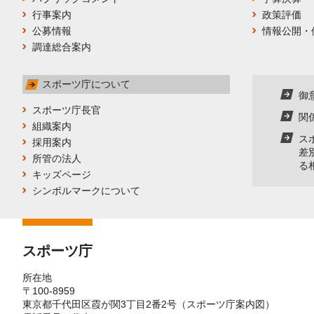
行事案内
政策評価
公募情報
情報公開・
調達総合案内
スポーツ庁について
御
スポーツ庁長官
関
組織案内
ス
採用案内
差
所管の法人
る
キッズページ
シンボルマークについて
スポーツ庁
所在地
〒100-8959
東京都千代田区霞が関3丁目2番2号（
スポーツ庁案内図
）