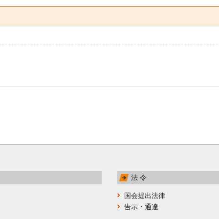
法 令
国会提出法律
告示・通達