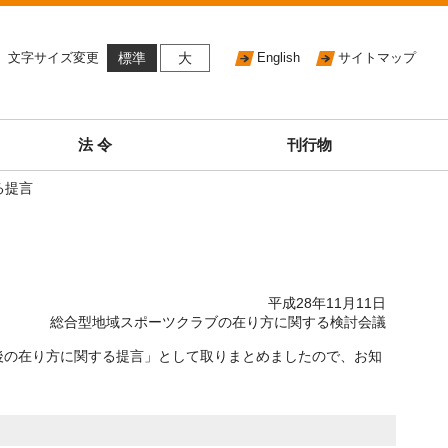
文字サイズ変更
標準
大
English
サイトマップ
法 令
刊行物
る提言
平成28年11月11日
総合型地域スポーツクラブの在り方に関する検討会議
後の在り方に関する提言」として取りまとめましたので、お知