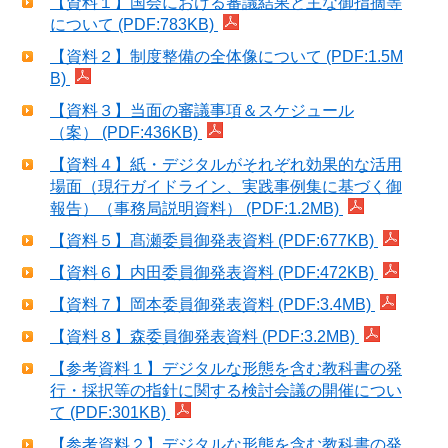
【資料１】国会における審議結果と主な御指摘等
について (PDF:783KB)
【資料２】制度整備の全体像について (PDF:1.5M
B)
【資料３】当面の審議事項＆スケジュール
（案） (PDF:436KB)
【資料４】紙・デジタルがそれぞれ効果的な活用
場面（現行ガイドライン、実践事例集に基づく御
報告）（事務局説明資料） (PDF:1.2MB)
【資料５】髙瀬委員御発表資料 (PDF:677KB)
【資料６】内田委員御発表資料 (PDF:472KB)
【資料７】岡本委員御発表資料 (PDF:3.4MB)
【資料８】森委員御発表資料 (PDF:3.2MB)
【参考資料１】デジタルな形態を含む教科書の発
行・採択等の指針に関する検討会議の開催につい
て (PDF:301KB)
【参考資料２】デジタルな形態を含む教科書の発