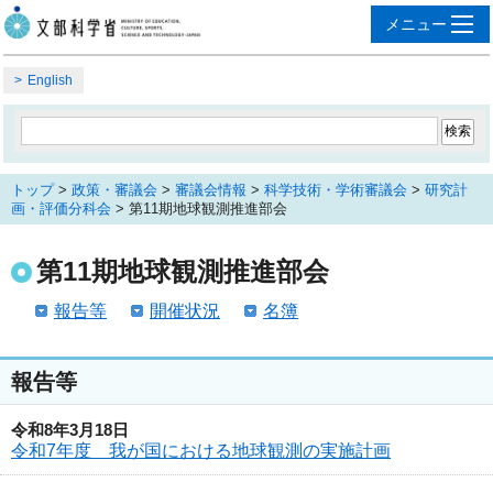
English
トップ
>
政策・審議会
>
審議会情報
>
科学技術・学術審議会
>
研究計
画・評価分科会
> 第11期地球観測推進部会
第11期地球観測推進部会
報告等
開催状況
名簿
報告等
令和8年3月18日
令和7年度 我が国における地球観測の実施計画