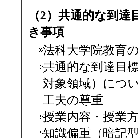
（2）共通的な到達
き事項
法科大学院教育
共通的な到達目
対象領域）につ
工夫の尊重
授業内容・授業
知識偏重（暗記