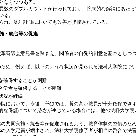
となりつつある。
員数のダブルカウントが行われており、将来的な解消にあたっ
いる。
られ、認証評価においても改善が指摘されている。
施・統合等の促進
改革審議会意見書を踏まえ、関係者の自発的創意を基本としつ
のため、例えば、以下のような状況が見られる法科大学院につ
を確保することが困難
入学者を確保することが困難
状況が継続
学院において、今後、単独では、質の高い教員が十分確保でき
的な保証について懸念が生じている場合には、他の法科大学院
程の共同実施・統合等が促進されるよう、教育体制の整備のた
体の入学定員が縮小され、法科大学院修了者が相当の割合で法