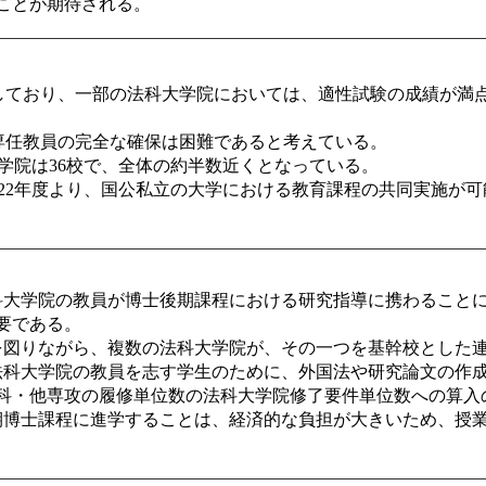
ことが期待される。
達しており、一部の法科大学院においては、適性試験の成績が満
専任教員の完全な確保は困難であると考えている。
学院は36校で、全体の約半数近くとなっている。
22年度より、国公私立の大学における教育課程の共同実施が可
科大学院の教員が博士後期課程における研究指導に携わること
要である。
を図りながら、複数の法科大学院が、その一つを基幹校とした
法科大学院の教員を志す学生のために、外国法や研究論文の作
科・他専攻の履修単位数の法科大学院修了要件単位数への算入
期博士課程に進学することは、経済的な負担が大きいため、授