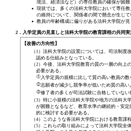
境法、経済法など）の専任教員の確保が困難
現状では、多くの法科大学院において専任教
の維持について、関係者の間で懸念が生じて
教員の年齢構成に偏りがある法科大学院が見
2．入学定員の見直しと法科大学院の教育課程の共同実
【改善の方向性】
（1）法科大学院の設置については、司法制度
認める仕組みとなっている。
（2）今後、法科大学院教育の質の一層の向上
必要がある。
入学定員の規模に比して質の高い教員の数
志願者が減少し競争率が低いため質の高い
修了者の多くが司法試験に合格していない
（3）特に小規模の法科大学院や地方の法科大
が困難となるなど、教育水準の継続的・安定
的に検討する必要がある。
（4）このような各法科大学院における教育課
（5）これらの取り組みによって法科大学院全