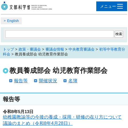
English
トップ
>
政策・審議会
>
審議会情報
>
中央教育審議会
>
初等中等教育分
科会
> 教員養成部会 幼児教育作業部会
教員養成部会 幼児教育作業部会
報告等
開催状況
名簿
報告等
令和8年5月13日
幼稚園教諭等の今後の養成・採用・研修の在り方について
議論のまとめ（令和8年4月28日）