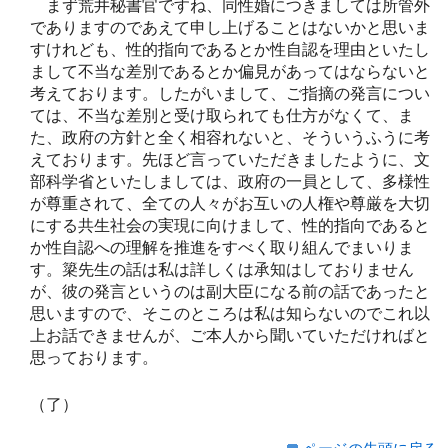
まず荒井秘書官ですね、同性婚につきましては所管外
でありますのであえて申し上げることはないかと思いま
すけれども、性的指向であるとか性自認を理由といたし
まして不当な差別であるとか偏見があってはならないと
考えております。したがいまして、ご指摘の発言につい
ては、不当な差別と受け取られても仕方がなくて、ま
た、政府の方針と全く相容れないと、そういうふうに考
えております。先ほど言っていただきましたように、文
部科学省といたしましては、政府の一員として、多様性
が尊重されて、全ての人々がお互いの人権や尊厳を大切
にする共生社会の実現に向けまして、性的指向であると
か性自認への理解を推進をすべく取り組んでまいりま
す。簗先生の話は私は詳しくは承知はしておりません
が、彼の発言というのは副大臣になる前の話であったと
思いますので、そこのところは私は知らないのでこれ以
上お話できませんが、ご本人から聞いていただければと
思っております。
（了）