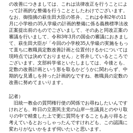
の改善につきましては、これは法律改正を行うことによ
って計画的な整備を行うこととしたわけでございます。
なお、御指摘の萩生田大臣の答弁、これは令和2年の11
月に小学校の35人学級の計画的整備に係る義務標準法改
正案提出前のものでございまして、そのあと同改正案の
審議を行いまして、令和3年3月の国会の審議におきまし
て、萩生田大臣が「今回の小学校35人学級の実施をもっ
て直ちに教職員定数改善計画と位置付けるかについては
現時点では決めておりません」と答弁しているところで
ございます。文部科学省といたしましては、今後とも、
定数の改善計画という形を取るかどうかに関わらず、中
期的な見通しを持った計画的なですね、教職員の定数の
改善に努めてまいります。
記者）
旧統一教会の質問権行使の関係でお尋ねしたいんです
けれども、昨日の立憲民主党の山岸一生議員とのやり取
りの中で精査した上で更に質問をすることもあり得ると
考えているとおっしゃったんですけれども、この認識に
変わりがないかをまず伺いたいと思います。