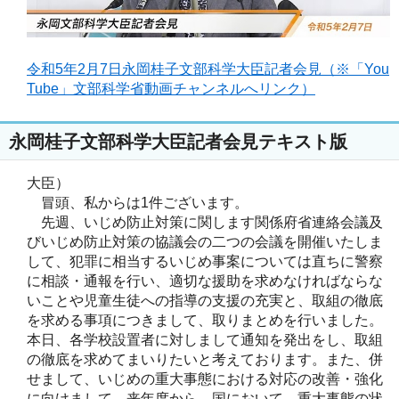
令和5年2月7日永岡桂子文部科学大臣記者会見（※「You
Tube」文部科学省動画チャンネルへリンク）
永岡桂子文部科学大臣記者会見テキスト版
大臣）
冒頭、私からは1件ございます。
先週、いじめ防止対策に関します関係府省連絡会議及
びいじめ防止対策の協議会の二つの会議を開催いたしま
して、犯罪に相当するいじめ事案については直ちに警察
に相談・通報を行い、適切な援助を求めなければならな
いことや児童生徒への指導の支援の充実と、取組の徹底
を求める事項につきまして、取りまとめを行いました。
本日、各学校設置者に対しまして通知を発出をし、取組
の徹底を求めてまいりたいと考えております。また、併
せまして、いじめの重大事態における対応の改善・強化
に向けまして、来年度から、国において、重大事態の状