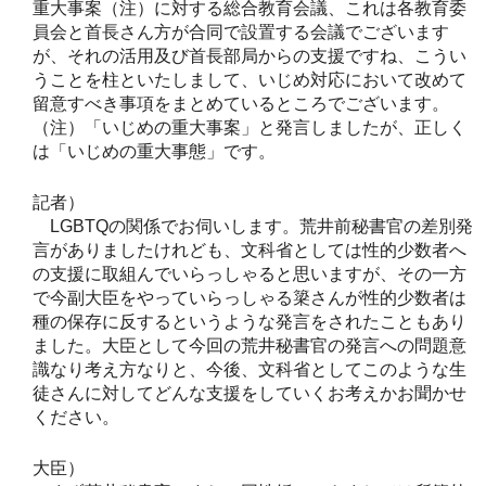
重大事案（注）に対する総合教育会議、これは各教育委
員会と首長さん方が合同で設置する会議でございます
が、それの活用及び首長部局からの支援ですね、こうい
うことを柱といたしまして、いじめ対応において改めて
留意すべき事項をまとめているところでございます。
（注）「いじめの重大事案」と発言しましたが、正しく
は「いじめの重大事態」です。
記者）
LGBTQの関係でお伺いします。荒井前秘書官の差別発
言がありましたけれども、文科省としては性的少数者へ
の支援に取組んでいらっしゃると思いますが、その一方
で今副大臣をやっていらっしゃる簗さんが性的少数者は
種の保存に反するというような発言をされたこともあり
ました。大臣として今回の荒井秘書官の発言への問題意
識なり考え方なりと、今後、文科省としてこのような生
徒さんに対してどんな支援をしていくお考えかお聞かせ
ください。
大臣）