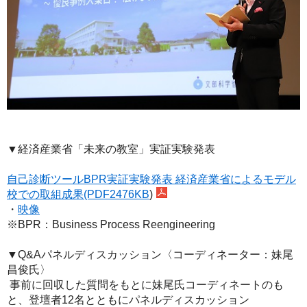
▼経済産業省「未来の教室」実証実験発表
自己診断ツールBPR実証実験発表 経済産業省によるモデル
校での取組成果(PDF2476KB
)
・
映像
※BPR：Business Process Reengineering
▼Q&Aパネルディスカッション〈コーディネーター：妹尾
昌俊氏〉
事前に回収した質問をもとに妹尾氏コーディネートのも
と、登壇者12名とともにパネルディスカッション