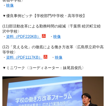
長嶺中学校〉
・
映像
▼優良事例ピッチ【学校部門/中学校・高等学校】
(11)部活動改革による勤務時間の縮減〈千葉県 睦沢町立睦
沢中学校〉
・
資料（PDF220KB）
・
映像
(12)「見える化」の徹底による働き方改革〈広島県立府中高
等学校〉
・
資料（PDF1117KB）
・
映像
▼ミニワーク〈コーディネーター：妹尾昌俊氏〉