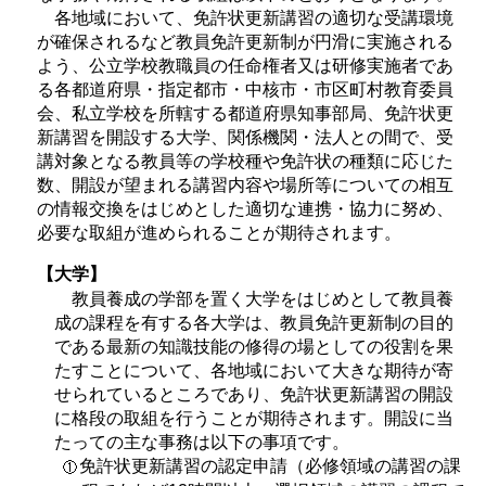
各地域において、免許状更新講習の適切な受講環境
が確保されるなど教員免許更新制が円滑に実施される
よう、公立学校教職員の任命権者又は研修実施者であ
る各都道府県・指定都市・中核市・市区町村教育委員
会、私立学校を所轄する都道府県知事部局、免許状更
新講習を開設する大学、関係機関・法人との間で、受
講対象となる教員等の学校種や免許状の種類に応じた
数、開設が望まれる講習内容や場所等についての相互
の情報交換をはじめとした適切な連携・協力に努め、
必要な取組が進められることが期待されます。
【大学】
教員養成の学部を置く大学をはじめとして教員養
成の課程を有する各大学は、教員免許更新制の目的
である最新の知識技能の修得の場としての役割を果
たすことについて、各地域において大きな期待が寄
せられているところであり、免許状更新講習の開設
に格段の取組を行うことが期待されます。開設に当
たっての主な事務は以下の事項です。
免許状更新講習の認定申請（必修領域の講習の課