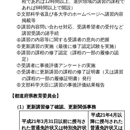
程であれば12時間以上、選択領域の講習の課程で
あれば6時間以上で開設）
文部科学省及び各大学のホームページへ講習内容
掲載等
講習内容問い合わせ対応、受講希望者の受付など
講習受講の諸手続
講習の内容等に関する受講者の意向の把握
更新講習の実施（最後に修了認定試験を実施）
講習の課程の修了認定（課程の一部の履修の認
定）
受講者に事後評価アンケートの実施
受講者に更新講習の課程の修了証明書（又は講習
の課程の一部の履修証明書）発行
文部科学大臣に講習の事後評価結果報告
【都道府県教育委員会】
（1）更新講習修了確認、更新関係事務
平成21年4月以
平成21年3月31日以前に授与さ
降に授与された
れた普通免許状又は特別免許状
普通免許状又は