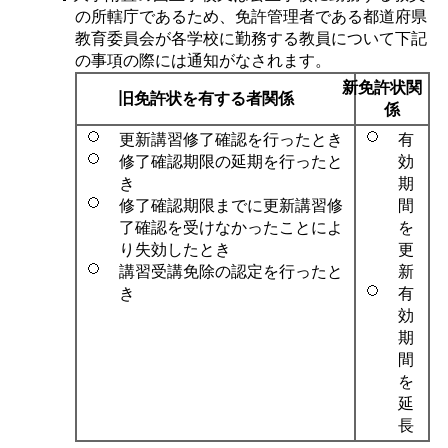
の所轄庁であるため、免許管理者である都道府県
教育委員会が各学校に勤務する教員について下記
の事項の際には通知がなされます。
新免許状関
旧免許状を有する者関係
係
更新講習修了確認を行ったとき
有
修了確認期限の延期を行ったと
効
き
期
修了確認期限までに更新講習修
間
了確認を受けなかったことによ
を
り失効したとき
更
講習受講免除の認定を行ったと
新
き
有
効
期
間
を
延
長