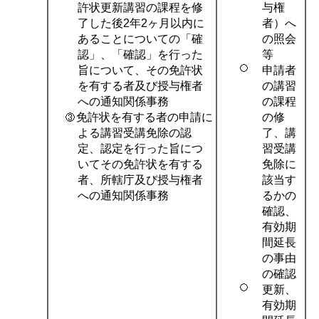
与権
許状更新講習の課程を修
者）へ
了した後2年2ヶ月以内に
の照会
あることについての「確
等
認」、「確認」を行った
申請者
旨について、その免許状
の講習
を有する者及び授与権者
の課程
への通知関係事務
の修
免許状を有する者の申請に
了、講
よる講習受講免除の認
習受講
定、認定を行った旨につ
免除に
いてその免許状を有する
該当す
者、所轄庁及び授与権者
るかの
への通知関係事務
確認、
有効期
間延長
の事由
の確認
更新、
有効期