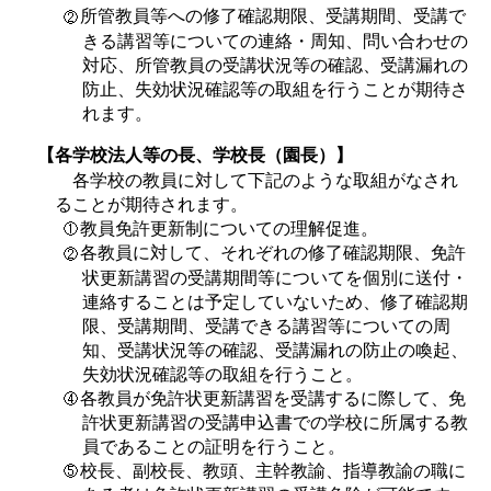
所管教員等への修了確認期限、受講期間、受講で
きる講習等についての連絡・周知、問い合わせの
対応、所管教員の受講状況等の確認、受講漏れの
防止、失効状況確認等の取組を行うことが期待さ
れます。
【各学校法人等の長、学校長（園長）】
各学校の教員に対して下記のような取組がなされ
ることが期待されます。
教員免許更新制についての理解促進。
各教員に対して、それぞれの修了確認期限、免許
状更新講習の受講期間等についてを個別に送付・
連絡することは予定していないため、修了確認期
限、受講期間、受講できる講習等についての周
知、受講状況等の確認、受講漏れの防止の喚起、
失効状況確認等の取組を行うこと。
各教員が免許状更新講習を受講するに際して、免
許状更新講習の受講申込書での学校に所属する教
員であることの証明を行うこと。
校長、副校長、教頭、主幹教諭、指導教諭の職に