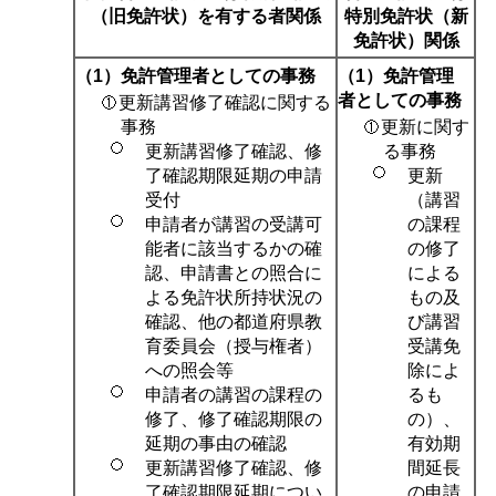
（旧免許状）を有する者関係
特別免許状（新
免許状）関係
（1）免許管理者としての事務
（1）免許管理
者としての事務
更新講習修了確認に関する
更新に関す
事務
更新講習修了確認、修
る事務
了確認期限延期の申請
更新
受付
（講習
申請者が講習の受講可
の課程
能者に該当するかの確
の修了
認、申請書との照合に
による
よる免許状所持状況の
もの及
確認、他の都道府県教
び講習
育委員会（授与権者）
受講免
への照会等
除によ
申請者の講習の課程の
るも
修了、修了確認期限の
の）、
延期の事由の確認
有効期
更新講習修了確認、修
間延長
了確認期限延期につい
の申請