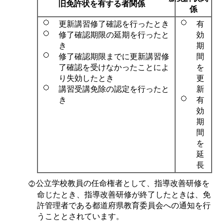
旧免許状を有する者関係
係
更新講習修了確認を行ったとき
有
修了確認期限の延期を行ったと
効
き
期
修了確認期限までに更新講習修
間
了確認を受けなかったことによ
を
り失効したとき
更
講習受講免除の認定を行ったと
新
き
有
効
期
間
を
延
長
公立学校教員の任命権者として、指導改善研修を
命じたとき、指導改善研修が終了したときは、免
許管理者である都道府県教育委員会への通知を行
うこととされています。