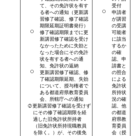
て、その免許状を有す
受付
る者への通知（更新講
申請者
習修了確認、修了確認
が講習
期限延期証明書発行）
の受講
修了確認期限までに更
可能者
新講習修了確認を受け
に該当
なかったために失効と
するか
なった場合にその免許
の確
状を有する者への通
認、申
知、免許状の返納
請書と
更新講習修了確認、修
の照合
了確認期限延期、失効
による
について、授与権者で
免許状
ある都道府県教育委員
所持状
会、所轄庁への通知
況の確
更新講習修了確認を受けず
認、他
の都道
にその修了確認期限を経
府県教
過した旧免許状所持者
育委員
（旧免許状所持現職教員
会（授
を除く。）が、その後免