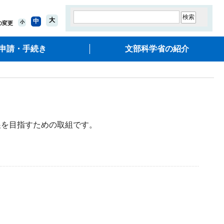
大
中
小
の変更
申請・手続き
文部科学省の紹介
を目指すための取組です。