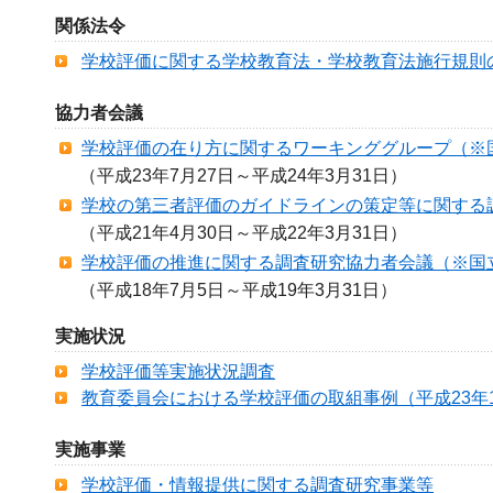
関係法令
学校評価に関する学校教育法・学校教育法施行規則
協力者会議
学校評価の在り方に関するワーキンググループ（※
（平成23年7月27日～平成24年3月31日）
学校の第三者評価のガイドラインの策定等に関する
（平成21年4月30日～平成22年3月31日）
学校評価の推進に関する調査研究協力者会議（※国
（平成18年7月5日～平成19年3月31日）
実施状況
学校評価等実施状況調査
教育委員会における学校評価の取組事例（平成23年
実施事業
学校評価・情報提供に関する調査研究事業等