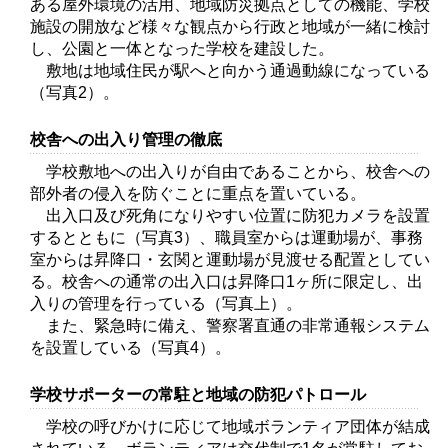
ある屋外環境の活用、地域防災拠点としての機能、学校
施設の開放など様々な観点から行政と地域が一緒に検討
し、公園と一体となった学校を建設した。
敷地は地域住民が駅へと向かう通過動線になっている
（写真2）。
校舎への出入り管理の徹底
学校敷地への出入りが自由であることから、校舎への
部外者の侵入を防ぐことに重点を置いている。
出入口及び死角になりやすい位置に防犯カメラを設置
するとともに（写真3）、職員室からは運動場が、事務
室からは昇降口・玄関と運動場が見渡せる配置としてい
る。校舎への通常の出入口は昇降口1ヶ所に限定し、出
入りの管理を行っている（写真上）。
また、緊急時に備え、警察署直通の非常通報システム
を設置している（写真4）。
学校サポーターの常駐と地域の防犯パトロール
学校の呼びかけに応じて地域ボランティア団体が結成