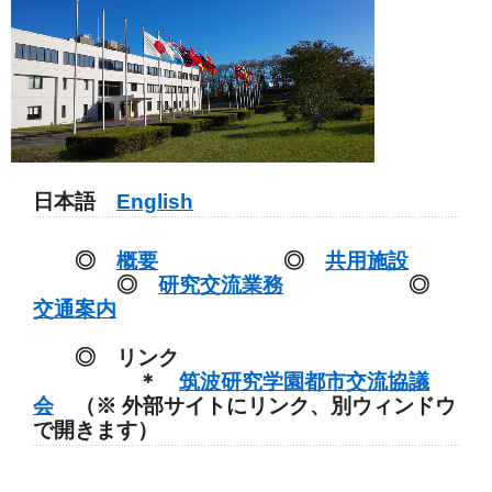
日本語
English
◎
概要
◎
共用施設
◎
研究交流業務
◎
交通案内
◎ リンク
＊
筑波研究学園都市交流協議
会
（※ 外部サイトにリンク、別ウィンドウ
で開きます）