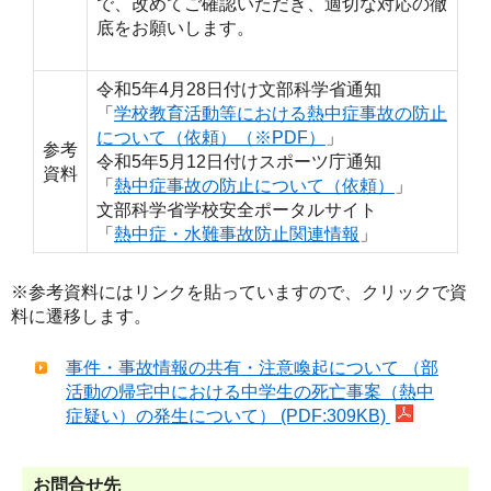
で、改めてご確認いただき、適切な対応の徹
底をお願いします。
令和5年4月28日付け文部科学省通知
「
学校教育活動等における熱中症事故の防止
について（依頼）（※PDF）
」
参考
令和5年5月12日付けスポーツ庁通知
資料
「
熱中症事故の防止について（依頼）
」
文部科学省学校安全ポータルサイト
「
熱中症・水難事故防止関連情報
」
※参考資料にはリンクを貼っていますので、クリックで資
料に遷移します。
事件・事故情報の共有・注意喚起について （部
活動の帰宅中における中学生の死亡事案（熱中
症疑い）の発生について） (PDF:309KB)
お問合せ先