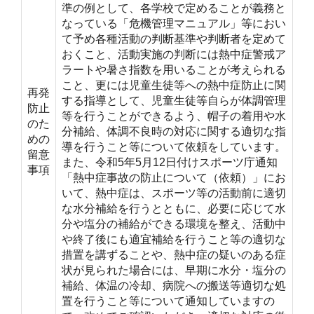
準の例として、各学校で定めることが義務と
なっている「危機管理マニュアル」等におい
て予め各種活動の判断基準や判断者を定めて
おくこと、活動実施の判断には熱中症警戒ア
ラートや暑さ指数を用いることが考えられる
こと、更には児童生徒等への熱中症防止に関
再発
する指導として、児童生徒等自らが体調管理
防止
等を行うことができるよう、帽子の着用や水
のた
分補給、体調不良時の対応に関する適切な指
めの
導を行うこと等について依頼をしています。
留意
また、令和5年5月12日付けスポーツ庁通知
事項
「熱中症事故の防止について（依頼）」にお
いて、熱中症は、スポーツ等の活動前に適切
な水分補給を行うとともに、必要に応じて水
分や塩分の補給ができる環境を整え、活動中
や終了後にも適宜補給を行うこと等の適切な
措置を講ずることや、熱中症の疑いのある症
状が見られた場合には、早期に水分・塩分の
補給、体温の冷却、病院への搬送等適切な処
置を行うこと等について通知していますの