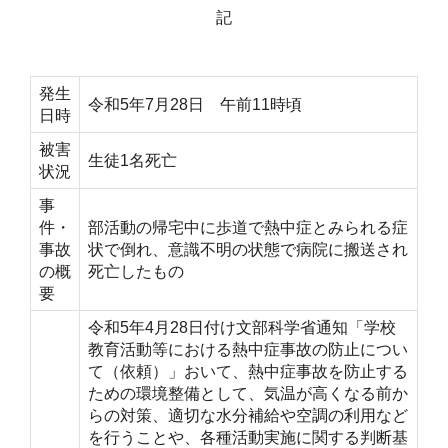
記
発生
令和5年7月28日 午前11時頃
日時
被害
生徒1名死亡
状況
事
件・
部活動の帰宅中に歩道で熱中症とみられる症
事故
状で倒れ、意識不明の状態で病院に搬送され
の概
死亡したもの
要
令和5年4月28日付け文部科学省通知「学校
教育活動等における熱中症事故の防止につい
て（依頼）」おいて、熱中症事故を防止する
ための環境整備として、気温が高くなる前か
らの対策、適切な水分補給や空調の利用など
を行うことや、各種活動実施に関する判断基