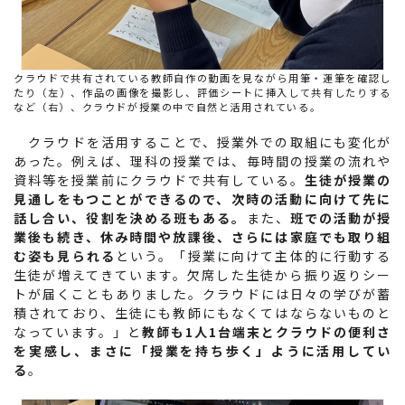
クラウドで共有されている教師自作の動画を見ながら用筆・運筆を確認し
たり（左）、作品の画像を撮影し、評価シートに挿入して共有したりする
など（右）、クラウドが授業の中で自然と活用されている。
クラウドを活用することで、授業外での取組にも変化が
あった。例えば、理科の授業では、毎時間の授業の流れや
資料等を授業前にクラウドで共有している。
生徒が授業の
見通しをもつことができるので、次時の活動に向けて先に
話し合い、役割を決める班もある。
また、
班での活動が授
業後も続き、休み時間や放課後、さらには家庭でも取り組
む姿も見られる
という。「授業に向けて主体的に行動する
生徒が増えてきています。欠席した生徒から振り返りシー
トが届くこともありました。クラウドには日々の学びが蓄
積されており、生徒にも教師にもなくてはならないものと
なっています。」と
教師も1人1台端末とクラウドの便利さ
を実感し、まさに「授業を持ち歩く」ように活用してい
る
。