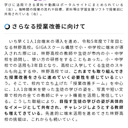
学びに活用できる資料や動画はポータルサイトにまとめられている
（左）。毎時間の授業の流れや目標、資料等は学習支援ソフトで授業前に
共有されている（右）。
さらなる授業改善に向けて
いち早く1人1台端末の導入を進め、令和5年度で7年目と
なる林野高校。GIGAスクール構想で小・中学校に端末が導
入された際には、林野高校の教師や生徒が市内の小・中学
校を訪問し、使い方の研修をすることもあった。小・中学
校での活用も3年目となり、高校に入学してくる生徒のスキ
ルも向上する中、林野高校では、
これまでも取り組んでき
た授業改善をさらに進めていく必要性を感じている
とい
う。そこで、校内で立ち上げた「授業改善チーム」を中心
に、1人1台端末を使った生徒の学びの姿を、写真や短い文
章で校内の全ての教師にチャット機能を活用し発信してい
る。こうした取組により、
目指す生徒の学びの姿が具体的
なイメージとして共有され、チャレンジしようとする教師
も増えてきている
。先進的に端末活用を進めてきた林野高
校の挑戦は、これからも続いていく。