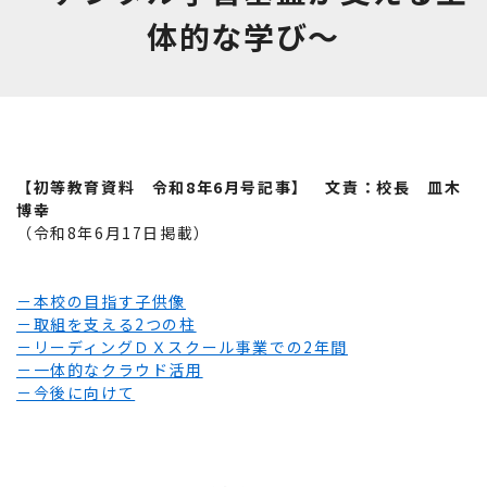
体的な学び～
【初等教育資料 令和8年6月号記事】
文責：校長 皿木
博幸
（令和8年6月17日掲載）
－本校の目指す子供像
－取組を支える2つの柱
－リーディングＤＸスクール事業での2年間
－一体的なクラウド活用
－今後に向けて