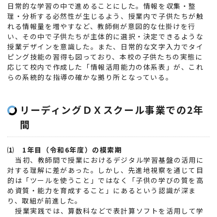
日常的な学習の中で進めることにした。情報を収集・整
理・分析する必然性が生じるよう、授業内で子供たちが触
れる情報量を増やすなど、教師側が意図的な仕掛けを行
い、その中で子供たちが主体的に選択・決定できるような
授業デザインを意識した。また、日常的な文字入力でタイ
ピング技能の習得も図っており、本校の子供たちの実態に
応じて校内で作成した「情報活用能力の体系表」が、これ
らの系統的な指導の確かな拠り所となっている。
リーディングＤＸスクール事業での2年
間
⑴ 1年目（令和6年度）の模索期
当初、教師間で授業におけるデジタル学習基盤の活用に
対する理解に差があった。しかし、先進地視察を通じて目
的は「ツールを使うこと」ではなく「子供の学びの質を高
め資質・能力を育成すること」にあるという認識が深ま
り、取組が前進した。
授業実践では、算数科などで表計算ソフトを活用して学