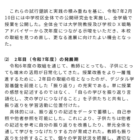
これらの試行錯誤と実践の積み重ねを基に、令和7年2月
10日には中学校区全体での公開研究会を実施し、全学級で
授業を公開した。全体会では大学院教授及び学校ＤＸ戦略
アドバイザーから次年度につながる示唆をいただき、本校
の取組を見つめ直し、更なる進展に向けたよい機会となっ
た。
⑵ 2年目（令和7年度）の発展期
令和6年度の取組を通じて、教師にとっても、子供にとっ
ても端末の活用が日常化してきた。授業改善をより一層推
進するために、2年目の取組の柱となったのが、デジタル学
習基盤を前提とした「振り返り」の充実である。単に授業
の感想を記述するのではなく、「自らの学びを振り返り言
語化し、次の学びにつなげること」を子供たちと共有し、
振り返りを学習活動に位置付けた。
具体的には、振り返りの記述をデータで蓄積し、自己参
照や他者参照を可能にした。これにより、子供たちは他者
の記述を参考に自分の振り返りを改善したり、単元全体を
通して学びをつなげたりする力が育成された。教師も振り
返りを分析することで、個々の学習状況を把握し、適切な