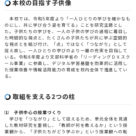
本校の目指す子供像
本校では、令和5年度より「一人ひとりの学びを確かなも
のにし、共に学び合う姿を育てる」ことを研究主題とし
た。子供たちの学びを、一人の子供の学びの過程に着目し
た時間的な視点と、たくさんの子供たちが共に学ぶ空間的
な視点とを結び付け、「点」ではなく「つながり」として
捉え直し、一人ひとりの学びのより一層の充実を目指して
いる。令和6年度より文部科学省の「リーディングＤＸスク
ール事業」に参画し、デジタル学習基盤を効果的に活用し
た授業改善や情報活用能力の育成を校内全体で推進してい
る。
取組を支える2つの柱
⑴ 子供中心の授業づくり
学びを「つながり」として捉えるため、単元全体を見通
した教材研究を重視し、「教師が何を教えるか」という授
業観から、「子供たちがどう学ぶか」という授業観への転