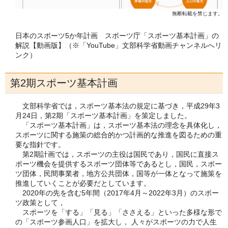
無断転載を禁じます。
日本のスポーツ5か年計画 スポーツ庁「スポーツ基本計画」の
解説【動画版】（※「YouTube」文部科学省動画チャンネルへリ
ンク）
第2期スポーツ基本計画
文部科学省では，スポーツ基本法の規定に基づき，平成29年3
月24日，第2期「スポーツ基本計画」を策定しました。
「スポーツ基本計画」は，スポーツ基本法の理念を具体化し，
スポーツに関する施策の総合的かつ計画的な推進を図るための重
要な指針です。
第2期計画では，スポーツの主役は国民であり，国民に直接ス
ポーツ機会を提供するスポーツ団体等であるとし，国民，スポー
ツ団体，民間事業者，地方公共団体，国等が一体となって施策を
推進していくことが必要だとしています。
2020年の先を含む5年間（2017年4月～2022年3月）のスポー
ツ政策として，
スポーツを「する」「見る」「ささえる」といった多様な形で
の「スポーツ参画人口」を拡大し， 人々がスポーツの力で人生