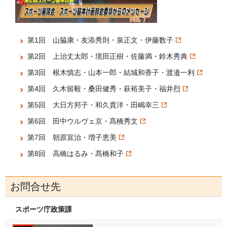
第1回 山脇康・友添秀則・泉正文・伊藤数子
第2回 上治丈太郎・境田正樹・佐藤満・鈴木秀典
第3回 根木慎志・山本一郎・結城和香子・渡邉一利
第4回 久木留毅・桑田健秀・萩裕美子・福井烈
第5回 大日方邦子・和久貴洋・田嶋幸三
第6回 田中ウルヴェ京・髙橋秀文
第7回 朝原宣治・増子恵美
第8回 高橋はるみ・髙橋和子
お問合せ先
スポーツ庁政策課