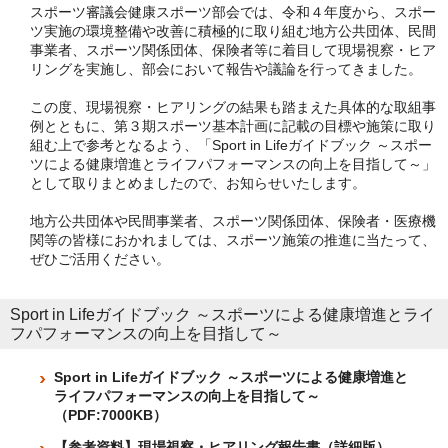
スポーツ審議会健康スポーツ部会では、令和４年度から、スポー
ツ実施の環境整備や改善に積極的に取り組む地方公共団体、民間
事業者、スポーツ関係団体、保険者等に着目して現場視察・ヒア
リングを実施し、部会において報告や議論を行ってきました。
この度、現場視察・ヒアリングの結果も踏まえた具体的な取組事
例とともに、第３期スポーツ基本計画に記載の目標や施策に取り
組む上で参考となるよう、「Sport in Lifeガイドブック ～スポー
ツによる健康増進とライフパフォーマンスの向上を目指して～」
として取りまとめましたので、お知らせいたします。
地方公共団体や民間事業者、スポーツ関係団体、保険者・医療機
関等の皆様におかれましては、スポーツ施策の推進に当たって、
ぜひご活用ください。
Sport in Lifeガイドブック ～スポーツによる健康増進とライ
フパフォーマンスの向上を目指して～
Sport in Lifeガイドブック ～スポーツによる健康増進と
ライフパフォーマンスの向上を目指して～
（PDF:7000KB）
【参考資料】現場視察・ヒアリング報告書（詳細版）