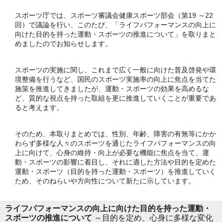
スポーツ庁では、スポーツ審議会健康スポーツ部会（第19 ～22
回）で議論を行い、このたび、「ライフパフォーマンスの向上に
向けた目的を持った運動・スポーツの推進について」を取りまと
めましたのでお知らせします。
スポーツの実施に関し、これまで広く一般に向けた普及啓発や環
境整備を行うなど、国民のスポーツ実施率の向上に焦点を当てた
施策を推進してきましたが、運動・スポーツの効果を高めるな
ど、質的な視点を持った取組を更に推進していくことが重要であ
ると考えます。
そのため、本取りまとめでは、性別、年齢、障害の有無等にかか
わらず多様な人々のスポーツを通じたライフパフォーマンスの向
上に向けて、心身の維持・向上が必要な機能に焦点を当て、運
動・スポーツの影響に着目し、それに適した方法や目的を定めた
運動・スポーツ（目的を持った運動・スポーツ）を推進していく
ため、そのねらいや方向性について新たに示しています。
ライフパフォーマンスの向上に向けた目的を持った運動・
スポーツの推進
について
～目的を定め、心身に多様な変化