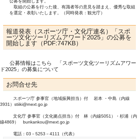
公募を開始します。
取組の公募を行った後、有識者等の意見を踏まえ、優秀な取組
を選定・表彰いたします。（同時発表：観光庁）
報道発表（スポーツ庁・文化庁連名）「スポ
ーツ文化ツーリズムアワード2025」の公募を
開始します（PDF:747KB）
公募情報はこちら 「スポーツ文化ツーリズムアワー
ド2025」の募集について
お問合せ先
スポーツ庁 参事官（地域振興担当）付 岩本 ・中島（内線
3931）stiiki@mext.go.jp
文化庁 参事官（文化拠点担当）付 林（内線5051）・杉浦（内
線4869） bunkankou@mext.go.jp
電話：03－5253－4111（代表）