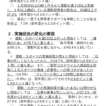
（前年度から1.3ポイント減）。
〇
１日30分以上の軽く汗をかく運動を週２日以上実施
し、１年以上継続している運動習慣者の割合は、20歳以上で
27.3％
（前年度から0.1ポイント増）。
〇 過去に一度でも障害者スポーツを体験したことがある
割合は、7.1%（前年度から1.2ポイント増）。
2．実施状況の変化の要因
○
運動・スポーツを週1日以上行った理由
としては、
「健
康のため」が78.7％と最も多く
、「体力増進・維持のため」
が55.1％、「運動不足を感じるから」が43.4％と続いてい
る。
○
運動・スポーツの
実施頻度が増えた理由
としては、
「仕
事が忙しくなくなったから」が19.7％（前年度から0.3ポイン
ト増）と最も多い
。また、
「新型コロナウイルス感染防止対
策によるスポーツの価値（必要性）への気づきがあったか
ら」
（14.3%）、
「テレワーク等により時間に余裕ができ
た」
（5.9%）は、前年度に比べてそれぞれ
2.6ポイント減
、
1.3ポイント減
となった。
〇
運動・スポーツの
実施頻度が減ったあるいは増やせな
い理由
としては、
「仕事や家事が忙しいから」が37.2％（前
年度から3.8ポイント減）と最も多く
、「面倒くさいから」が
27.4％（前年度から2.0ポイント減）と続いている。
〇 「現在運動・スポーツはしておらず今後もするつもり