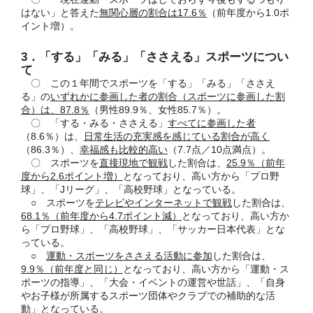
はない」と答えた
無関心層の割合は17.6％
（前年度から1.0ポ
イント増）。
3．「する」「みる」「ささえる」スポーツについ
て
〇 この１年間でスポーツを「する」「みる」「ささえ
る」の
いずれかに参画した者の割合（スポーツに参画した割
合）は、87.8％
（男性89.9％、女性85.7％）。
〇 「する・みる・ささえる」
すべてに参画した者
（8.6％）は、
日常生活の充実感を感じている割合が高く
（86.3％）、
幸福感も比較的高い
（7.7点／10点満点）。
〇 スポーツを
直接現地で観戦
した割合は、
25.9％
（前年
度から2.6ポイント増）
となっており、高い方から「プロ野
球」、「Jリーグ」、「高校野球」となっている。
○ スポーツを
テレビやインターネットで観戦
した割合は、
68.1％（前年度から4.7ポイント減）
となっており、高い方か
ら「プロ野球」、「高校野球」、「サッカー日本代表」とな
っている。
○
運動・スポーツをささえる活動に参加
した割合は、
9.9％（前年度と同じ）
となっており、高い方から「運動・ス
ポーツの指導」、「大会・イベントの運営や世話」、「自身
やお子様が所属するスポーツ団体やクラブでの補助的な活
動」となっている。