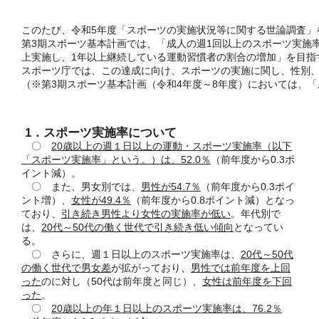
このたび、令和5年度「スポーツの実施状況等に関する世論調査」
第3期スポーツ基本計画では、「成人の週1回以上のスポーツ実施率
上実施し、1年以上継続している運動習慣者の割合の増加」を目指
スポーツ庁では、この達成に向け、スポーツの実施に関し、性別
（※第3期スポーツ基本計画（令和4年度～8年度）においては、
1．スポーツ実施率について
〇
20
歳以上の週１日以上の運動・スポーツ実施率（以下
「スポーツ実施率」という。）は、52.0％
（前年度から0.3ポ
イント減）。
〇 また、男女別では、
男性が54.7％
（前年度から0.3ポイ
ント増）、
女性が49.4％
（前年度から0.8ポイント減）となっ
ており、
引き続き男性より女性の実施率が低い
。年代別で
は、
20代～50代の働く世代で引き続き低い傾向
となってい
る。
〇 さらに、週１日以上のスポーツ実施率は、
20代～50代
の働く世代で男女差
が拡がっており、
男性では前年度を上回
った
のに対し（50代は前年度と同じ）、
女性は前年度を下回
った
。
〇
20
歳以上
の年１日以上のスポーツ実施率は、76.2％