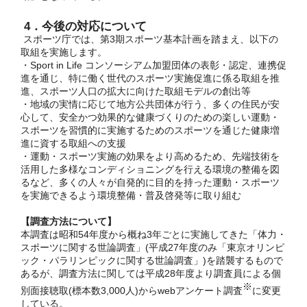
4．今後の対応について
スポーツ庁では、第3期スポーツ基本計画を踏まえ、以下の
取組を実施します。
・Sport in Life コンソーシアム加盟団体の表彰・認定、連携促
進を通じ、特に働く世代のスポーツ実施促進に係る取組を推
進、スポーツ人口の拡大に向けた取組モデルの創出等
・地域の実情に応じて地方公共団体が行う、多くの住民が安
心して、安全かつ効果的な健康づくりのための楽しい運動・
スポーツを習慣的に実施するためのスポーツを通じた健康増
進に資する取組への支援
・運動・スポーツ実施の効果をより高めるため、先端技術を
活用した多様なコンディショニングを行える環境の整備を図
るなど、多くの人々が自発的に目的を持った運動・スポーツ
を実施できるよう環境整備・普及啓発等に取り組む
【調査方法について】
本調査は昭和54年度から概ね3年ごとに実施してきた「体力・
スポーツに関する世論調査」(平成27年度のみ「東京オリンピ
ック・パラリンピックに関する世論調査」)を踏襲するもので
あるが、調査方法に関しては平成28年度より調査員による個
※
別面接聴取(標本数3,000人)からwebアンケート調査
に変更
している。