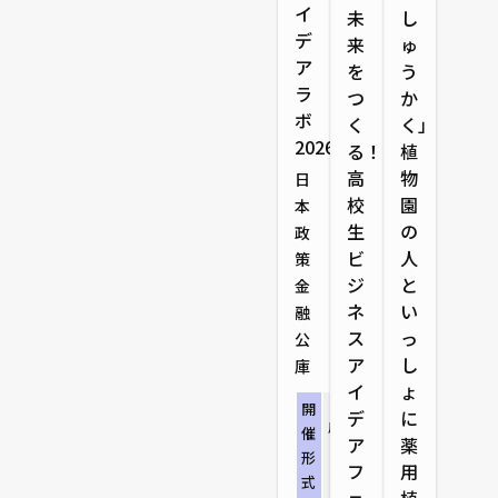
イ
未
し
デ
来
ゅ
ア
を
う
ラ
つ
か
ボ
く
く」：
2026
る！
植
高
物
日
校
園
本
生
の
政
ビ
人
策
ジ
と
金
ネ
い
融
ス
っ
公
ア
し
庫
イ
ょ
リアル開催（東
開
デ
に
広島イノベーシ
催
ア
薬
ョンラボミライ
形
ノ＋）
フ
用
式