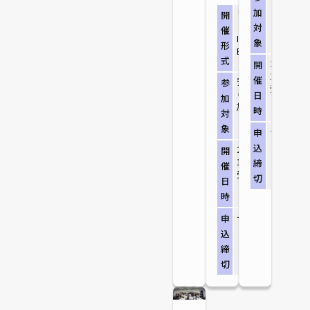
加
リアル開催
開
（Tokyo
対
催
Innovation
象
形
Base）
式
2026/8/
開
13:30〜15
催
安全面の観点か
参
受付13:1
ら未就学児の参
日
加
加はできません
時
対
象
ー
申
込
2026/8/6（木）
開
13:00～15:00 ※
締
催
受付12:50集合
切
日
時
ー
申
込
締
切