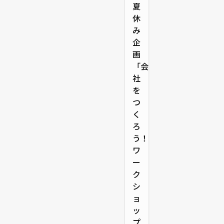
夏
休
み
企
画
「会
社
を
つ
く
ろ
う！」
ワ
ー
ク
シ
ョ
ッ
プ