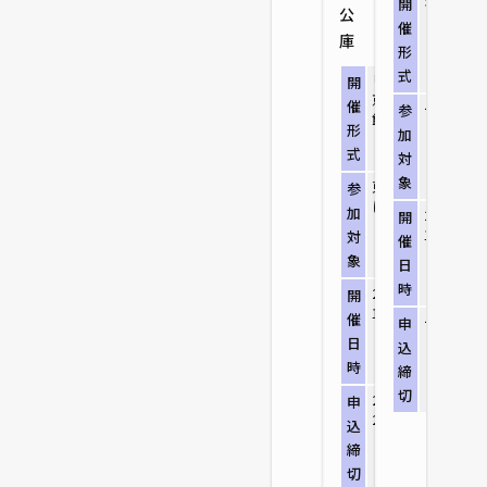
オンライ
開
公
（zoom
催
庫
形
式
リアル開催（東
開
京都立中央図書
催
ー
参
館）
形
加
式
対
象
東京都内の高校
参
に通う高校生
加
2026/8/
開
19:00～20
対
催
象
日
時
2026/8/17（月）
開
13:30～16:00
催
ー
申
日
込
時
締
切
2026/8/11（火）
申
23:59
込
締
切