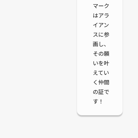
マーク
はアラ
イアン
スに参
画し、
その願
いを叶
えてい
く仲間
の証で
す！