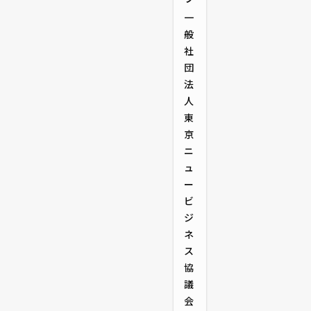
一
般
社
団
法
人
東
京
ニ
ュ
ー
ビ
ジ
ネ
ス
協
議
会