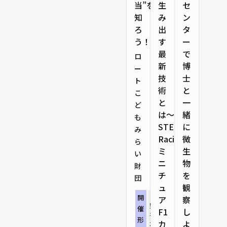
当”を
生
セ
知
み
ン
ろ
出
タ
う！
す
ー
最
で
ロ
新
博
ー
技
士
ト
術
と
こ
と
一
ど
は〜
緒
も
STEM
に
み
Racing
微
ら
ミ
生
い
ニ
物
財
チ
を
団
ュ
観
リアル開催：塩
開
ア
察
野義製薬株式会
催
F1
し
社 グローバル
形
カ
よ
本社