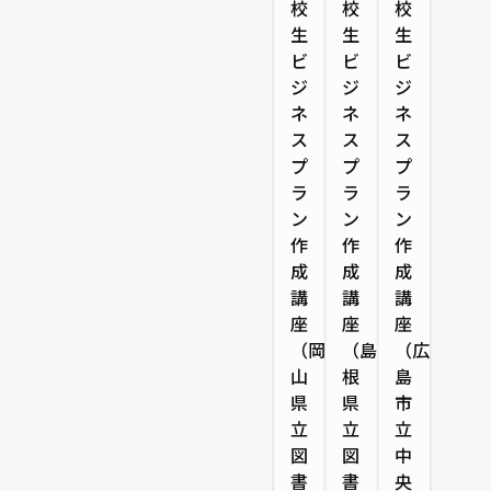
校
校
校
生
生
生
ビ
ビ
ビ
ジ
ジ
ジ
ネ
ネ
ネ
ス
ス
ス
プ
プ
プ
ラ
ラ
ラ
ン
ン
ン
作
作
作
成
成
成
講
講
講
座
座
座
（岡
（島
（広
山
根
島
県
県
市
立
立
立
図
図
中
書
書
央