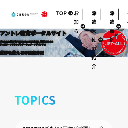
TOP
お
派
派
知
遣
遣
ら
大
事
アントレ教育
ポータルサイト
せ
使
例
Japan
Entrepreneurship
Alliance
ジャパン・アントレプレナーシップ・アライアンス
の
世界を変えるのは自分だ
紹
介
TOPICS