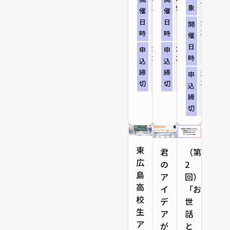
人
10:00～16:30
9:30～15:30
象
催
催
日
日
2026/8/
開
10:30～16
時
時
催
日
2026/8/4（火）
2026/8/7（金）
申
申
23:59
23:59
時
込
込
締
締
2026/8/
申
23:59
切
切
込
締
切
東
君
（第
広
の
2
島
ア
回）
高
イ
「お
校
デ
世
生
ア
話
ア
が
と