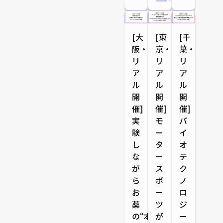
[大
[東
[千
阪・
京・
葉・
リ
リ
リ
ア
ア
ア
ル
ル
ル
開
開
開
催]
催]
催]
実
モ
バ
験
ー
イ
し
タ
オ
な
ー
テ
が
ス
ク
ら
ポ
ノ
お
ー
ロ
薬
ツ
ジ
の“本
が
ー