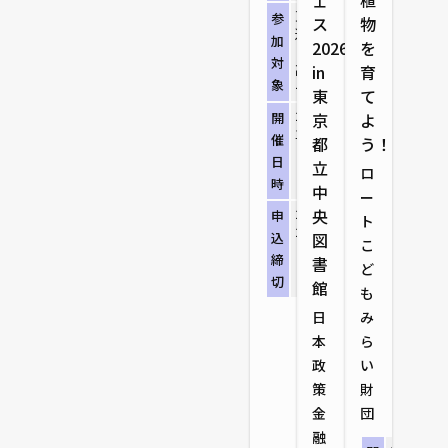
ェ
植
東広島市および
参
ス
物
近隣地域に在住
加
2026
を
または通学する
対
高校生等のグル
in
育
象
ープまたは個人
東
て
2026/7/28（火）
開
京
よ
13:30～17:00
催
都
う！
日
立
ロ
時
中
ー
2026/7/21（火）
央
申
ト
23:59
込
図
こ
締
書
ど
切
館
も
日
み
本
ら
政
い
策
財
金
団
融