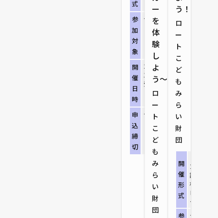
式
ー
う！
ー
参
を
ロ
加
体
ー
対
験
ト
象
し
こ
2026/8/3（月）
よ
開
ど
13:00～14:30 ※
催
う〜
も
受付開始12:45
日
ロ
み
時
ー
ら
ー
申
ト
い
込
こ
財
締
ど
団
切
も
リアル開
み
開
立行政法
催
ら
評価技術
構バイオ
形
い
ロジーセ
式
財
ー）
団
ー
参