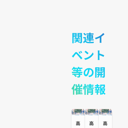
関連イ
ベント
等の開
催情報
高
高
高