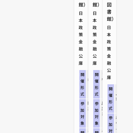
館）
館）
図
書
日
日
館）
本
本
政
政
日
策
策
本
金
金
政
融
融
策
公
公
金
庫
庫
融
公
リアル開催（岡
リアル開催（島
開
開
庫
山県立図書館）
根県立図書館）
催
催
形
形
リアル開
開
島市立中
式
式
催
館）
形
岡山県内の高校
島根県内の高校
参
参
生等のグループ
生等のグループ
式
加
加
または個人
または個人
対
対
広島市及
参
の高校生
象
象
加
ループま
対
2026/8/7（金）
2026/8/12（水）
開
開