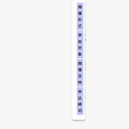
リアル開催
開
（NBC BASE）
催
形
式
小学1年生～小学
参
6年生
加
対
象
2026/8/16（日）
開
10:00～18:00
催
日
時
2026/8/16（月）
申
10:00
込
締
切