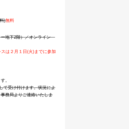
料)
無料
ター地下2階）／オンライン
レスは２月１日(火)までに参加
ます。
として受け付けます。状況によ
、事務局よりご連絡いたしま