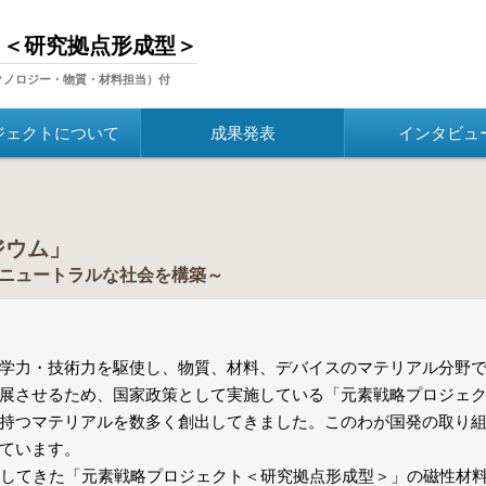
ト＜研究拠点形成型＞
クノロジー・物質・材料担当）付
ジェクトについて
成果発表
インタビュ
ジウム
」
ニュートラルな社会を構築～
学力・技術力を駆使し、物質、材料、デバイスのマテリアル分野
展させるため、国家政策として実施している「元素戦略プロジェ
持つマテリアルを数多く創出してきました。このわが国発の取り
ています。
進してきた「元素戦略プロジェクト＜研究拠点形成型＞」の磁性材