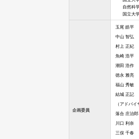
自然科学研
国立大学法
玉尾 皓平
中山 智弘
村上 正紀
魚崎 浩平
潮田 浩作
徳永 雅亮
福山 秀敏
結城 正記
（アドバイ
企画委員
落合 庄治郎
川口 利奈
三俣 千春