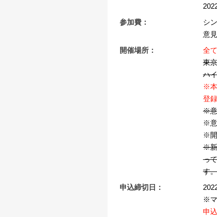
20
参加費：
シ
意
開催場所：
全
東
ハ
※本
登
※
※
※
※
っ
す
申込締切日：
20
※マ
申