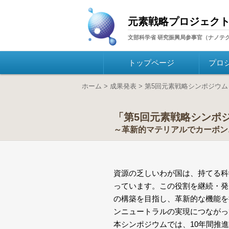
元素戦略プロジェク
文部科学省 研究振興局参事官（ナノテ
トップページ
プロ
ホーム
>
成果発表
>
第5回元素戦略シンポジウム
「
第5回元素戦略シンポ
～革新的マテリアルでカーボン
資源の乏しいわが国は、持てる科
っています。この役割を継続・発
の構築を目指し、革新的な機能を
ンニュートラルの実現につながっ
本シンポジウムでは、10年間推