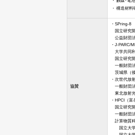
触媒･電
構造材料
・SPring-8
国立研究開
公益財団法人
・J-PARC/M
大学共同利
国立研究開
一般財団法
茨城県（後援
・次世代放
協賛
一般財団法人
東北放射光
・HPCI（富
国立研究開
一般財団法
計算物質科
国立大学法
国立大学法