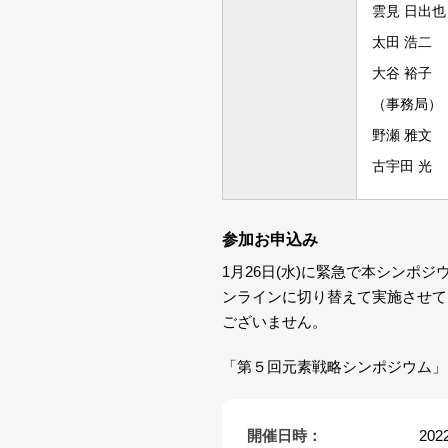
雲見 日出也
太田 浩二
大谷 裕子
（事務局）
野瀬 雅文
古宇田 光
参加お申込み
1月26日(水)に緊急で本シン
ンラインに切り替えて実施させて
ございません。
「第５回元素戦略シンポジウム」
開催日時：
20