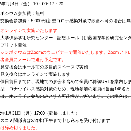
22年2月4日（金） 10：00~17：20
ンポジウム参加費：無料
見交換会参加費：
5,000円(新型コロナ感染対策で飲食不可の場合は無
てオンラインで実施いたします
京大学伊藤学術研究センター 謝恩ホール（伊藤国際学術研究セン
イブリット開催
シンポジウムはZoomのウェビナーで開催いたします。Zoomアド
録者全員にメールで送付予定です。
意見交換会はホール前の多目的スペースで実施
意見交換会はオンラインで実施します
開催日前日までに、現地での参会者含めて全員に聴講URLを案内し
新型コロナウイルス感染対策のため、現地参加の定員は当面148名
ては、オンライン参加のみとする可能性がございます。その場合は
。
22年1月31日（月）17:00（延長しました）
スコミ関係者は2/2(水)正午まで申し込みを受け付けます
込は締め切りました。