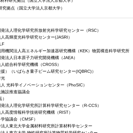
池材料研究拠点（国立大学法人京都大学）
研究拠点（国立大学法人京都大学）
発法人理化学研究所放射光科学研究センター（RSC）
高輝度光科学研究センター(JASRI）
LF
用機関法人高エネルギー加速器研究機構（KEK）物質構造科学研究所
発法人日本原子力研究開発機構（JAEA）
人総合科学研究機構（CROSS）
）（いばらき量子ビーム研究センター(IQBRC)）
射光
 光科学イノベーションセンター（PhoSIC）
施設推進協議会
岳）
発法人理化学研究所計算科学研究センター（R-CCS）
人高度情報科学技術研究機構（RIST）
学協議会（CMSF）
人東北大学金属材料研究所計算材料学センター
人東京大学 物性研究所計算物質科学研究センター