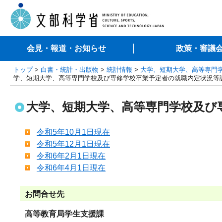
会見・報道・お知らせ
政策・審議
トップ
>
白書・統計・出版物
>
統計情報
>
大学、短期大学、高等専門
学、短期大学、高等専門学校及び専修学校卒業予定者の就職内定状況等調
大学、短期大学、高等専門学校及び
令和5年10月1日現在
令和5年12月1日現在
令和6年2月1日現在
令和6年4月1日現在
お問合せ先
高等教育局学生支援課