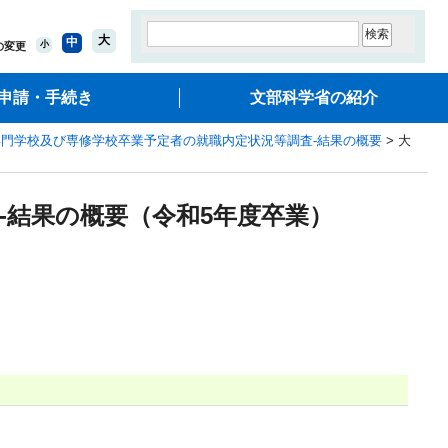
大
中
小
の変更
申請・手続き
文部科学省の紹介
門学校及び専修学校卒業予定者の就職内定状況等調査-結果の概要
> 大
‐結果の概要（令和5年度卒業）