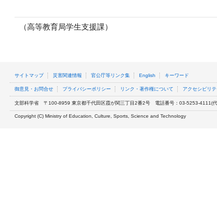
（高等教育局学生支援課）
サイトマップ
災害関連情報
官公庁等リンク集
English
キーワード
御意見・お問合せ
プライバシーポリシー
リンク・著作権について
アクセシビリテ
文部科学省
〒100-8959 東京都千代田区霞が関三丁目2番2号
電話番号：03-5253-4111(代表
Copyright (C) Ministry of Education, Culture, Sports, Science and Technology