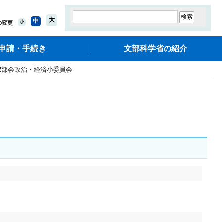
大
中
小
の変更
申請・手続き
文部科学省の紹介
2部会政治・経済小委員会