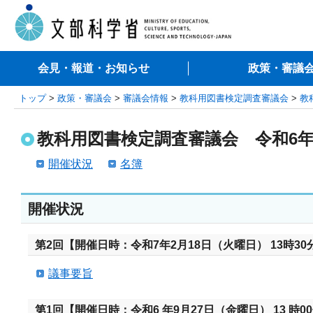
会見・報道・お知らせ
政策・審議
トップ
>
政策・審議会
>
審議会情報
>
教科用図書検定調査審議会
>
教
教科用図書検定調査審議会 令和6
開催状況
名簿
開催状況
第2回【開催日時：令和7年2月18日（火曜日） 13時30
議事要旨
第1回【開催日時：令和6 年9月27日（金曜日） 13 時00