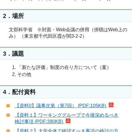
2．場所
文部科学省 ※対面・Web会議の併用（傍聴はWeb上の
み） （東京都千代田区霞が関3-2-2）
3．議題
「新たな評価」制度の在り方について（案）
その他
4．配付資料
【資料0】議事次第（第7回） (PDF:105KB)
【資料１】ワーキンググループで今後深めるべき
検討事項 (PDF:390KB)
【資料２】大学全体で確認すべき事項の検討の方