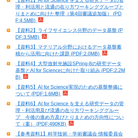
【資料1】AI for Science を支える研究データの管
理・利活用と流通の在り方ワーキンググループと
りまとめに向けた整理（第4回審議追加版） (PD
F:4.5MB)
【資料2】ライフサイエンス分野のデータ基盤 (P
DF:3.5MB)
【資料3】マテリアル分野におけるデータ基盤蓄
積から活用に向けた課題 (PDF:2.0MB)
【資料4】大型放射光施設SPring-8の研究データ
基盤とAI for Scienceに向けた取り組み (PDF:2.2M
B)
【資料5】AI for Science実現のための基盤整備に
ついて (PDF:1.6MB)
【資料6】AI for Science を支える研究データの管
理・利活用及び流通の在り方ワーキンググルー
プ 今後の進め方及びとりまとめの方向性につい
て（案） (PDF:490KB)
【参考資料1】科学技術・学術審議会 情報委員会