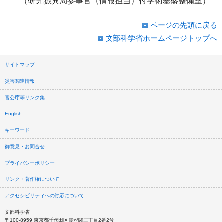
（研究振興局参事官（情報担当）付学術基盤整備室）
ページの先頭に戻る
文部科学省ホームページトップへ
サイトマップ
災害関連情報
官公庁等リンク集
English
キーワード
御意見・お問合せ
プライバシーポリシー
リンク・著作権について
アクセシビリティへの対応について
文部科学省
〒100-8959 東京都千代田区霞が関三丁目2番2号