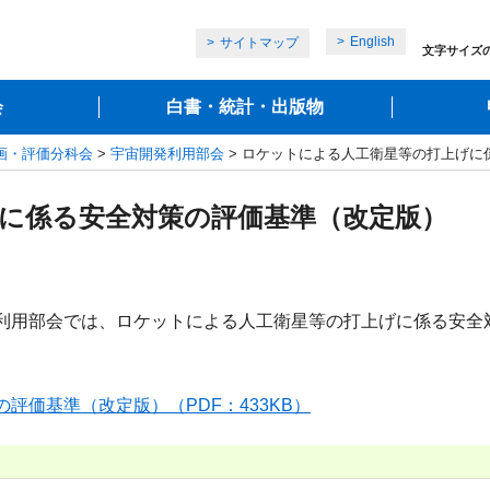
English
サイトマップ
文字サイズ
会
白書・統計・出版物
画・評価分科会
>
宇宙開発利用部会
> ロケットによる人工衛星等の打上げに
に係る安全対策の評価基準（改定版）
発利用部会では、ロケットによる人工衛星等の打上げに係る安
価基準（改定版）（PDF：433KB）