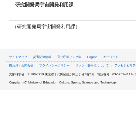
研究開発局宇宙開発利用課
（研究開発局宇宙開発利用課）
サイトマップ
災害関連情報
官公庁等リンク集
English
キーワード
御意見・お問合せ
プライバシーポリシー
リンク・著作権について
アクセシビリテ
文部科学省
〒100-8959 東京都千代田区霞が関三丁目2番2号
電話番号：03-5253-4111(代表
Copyright (C) Ministry of Education, Culture, Sports, Science and Technology