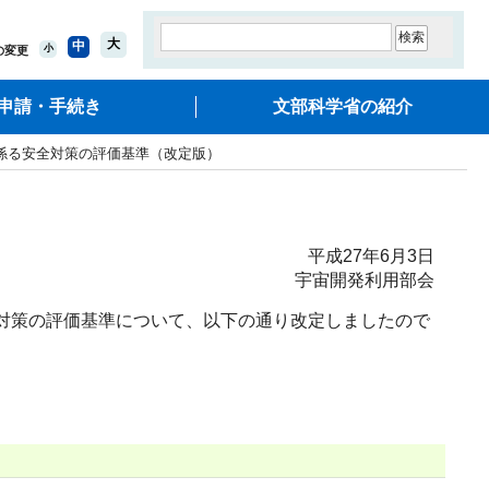
大
中
小
の変更
申請・手続き
文部科学省の紹介
係る安全対策の評価基準（改定版）
平成27年6月3日
宇宙開発利用部会
全対策の評価基準について、以下の通り改定しましたので