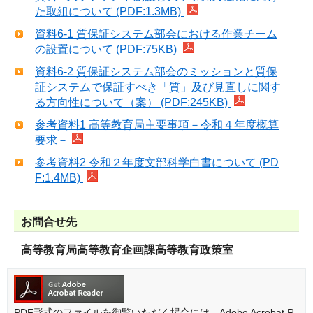
た取組について (PDF:1.3MB)
資料6-1 質保証システム部会における作業チーム
の設置について (PDF:75KB)
資料6-2 質保証システム部会のミッションと質保
証システムで保証すべき「質」及び見直しに関す
る方向性について（案） (PDF:245KB)
参考資料1 高等教育局主要事項－令和４年度概算
要求－
参考資料2 令和２年度文部科学白書について (PD
F:1.4MB)
お問合せ先
高等教育局高等教育企画課高等教育政策室
PDF形式のファイルを御覧いただく場合には、Adobe Acrobat R