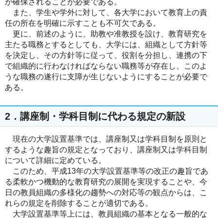
が確保されることが必要である。
また、学生や学外に対して、各大学において教育上の責
任の所在を明確に示すことも不可欠である。
更に、前述のように、助教や准教授を設け、教育研究を
主たる職務とするとしても、大学には、組織として方針等
を決定し、その方針等に従って、役割を分担し、連携の下
で組織的に行わなければならない職務等が存在し、このよ
うな職務の遂行に支障が生じないようにすることが必要で
ある。
2．講座制・学科目制に代わる規定の新設
現在の大学設置基準では、講座制又は学科目制を原則と
するような趣旨の規定となっており、講座制又は学科目制
について詳細に定めている。
このため、平成13年の大学設置基準等の改正の趣旨であ
る柔軟かつ機動的な教育研究の展開を実現することや、今
日の教員組織の多様化の趨勢への対応等の観点からは、こ
れらの規定を削除することが適切である。
大学設置基準等上には、教員組織の基本となる一般的な