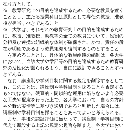
在り方として、
※ 教育研究上の目的を達成するため、必要な教員を置く
こととし、主たる授業科目は原則として専任の教授、准教
授が担当すべきであること
※ 大学は、それぞれの教育研究上の目的を達成するため
に、教授、准教授、助教等の全ての教員について、役割の
分担及び連携の組織的な体制が確保され、かつ、責任の所
在が明確であるよう教員組織を編制するものとすること
を定めることとし、具体的な教員組織の編制は、各大学
において、当該大学や学部等の目的を達成するため教育研
究の活性化が図られるよう、自由に設計できることとすべ
きである。
なお、講座制や学科目制に関する規定を削除するとして
も、このことは、講座制や学科目制を採ることを否定する
ものではない。硬直的・閉鎖的な運用に陥らないよう必要
な工夫や配慮を行った上で、各大学において、自らの方針
や分野の実情等に基づき適切であると判断した場合には、
講座制や学科目制を採ることもあってよいと考えられる。
また、事後の認証評価に当たって、講座制・学科目制に
代えて新設する上記の規定の趣旨を踏まえ、各大学におい