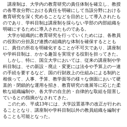
講座制は、大学内の教育研究の責任体制を確立し、教授
の各専攻分野における責任を明確にして当該分野における
教育研究を深く究めることなどを目的として導入されたも
のであり、学科目制は講座制を採らない学部の内部組織を
明確にするために導入されたものである。
大学が組織的に教育研究を行っていくためには、各教員
の役割の分担及び連携の組織的な体制を確保するととも
に、責任の所在を明確化することが不可欠であり、講座制
や学科目制は、かかる趣旨を実現する役割を担ってきた。
しかし、特に、国立大学においては、従来の講座制や学
科目制は、その新設・廃止・変更には法令や予算上の一連
の手続を要するなど、国の行財政上の仕組みによる制約と
相俟って、人事、予算、教学面等の様々な側面において硬
直的・閉鎖的な運用を招き、教育研究の進展等に応じた柔
軟な組織編制や、各大学の自主的・自律的な取組を阻害し
ているとの指摘がなされてきた。
このため、平成13年には、大学設置基準の改正が行われ
ることとなり、講座制や学科目制以外の教員組織を編制す
ることも可能となった。