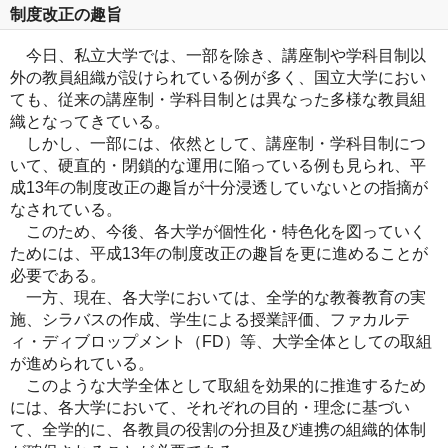
制度改正の趣旨
今日、私立大学では、一部を除き、講座制や学科目制以
外の教員組織が設けられている例が多く、国立大学におい
ても、従来の講座制・学科目制とは異なった多様な教員組
織となってきている。
しかし、一部には、依然として、講座制・学科目制につ
いて、硬直的・閉鎖的な運用に陥っている例も見られ、平
成13年の制度改正の趣旨が十分浸透していないとの指摘が
なされている。
このため、今後、各大学が個性化・特色化を図っていく
ためには、平成13年の制度改正の趣旨を更に進めることが
必要である。
一方、現在、各大学においては、全学的な教養教育の実
施、シラバスの作成、学生による授業評価、ファカルテ
ィ・ディブロップメント（FD）等、大学全体としての取組
が進められている。
このような大学全体として取組を効果的に推進するため
には、各大学において、それぞれの目的・理念に基づい
て、全学的に、各教員の役割の分担及び連携の組織的体制