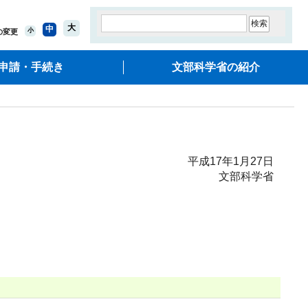
大
中
小
の変更
申請・手続き
文部科学省の紹介
平成17年1月27日
文部科学省