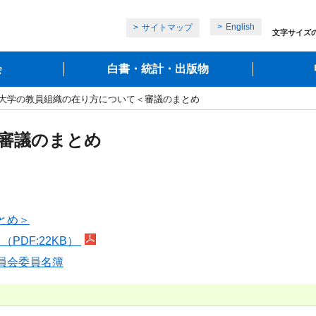
English
サイトマップ
文字サイズ
会
白書・統計・出版物
 大学の教員組織の在り方について＜審議のまとめ
審議のまとめ
とめ＞
DF:22KB）
員会委員名簿