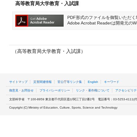
高等教育局大学教育・入試課
PDF形式のファイルを御覧いただく場合に
Adobe Acrobat Reader
（高等教育局大学教育・入試課）
サイトマップ
災害関連情報
官公庁等リンク集
English
キーワード
御意見・お問合せ
プライバシーポリシー
リンク・著作権について
アクセシビリテ
文部科学省
〒100-8959 東京都千代田区霞が関三丁目2番2号
電話番号：03-5253-4111(代表
Copyright (C) Ministry of Education, Culture, Sports, Science and Technology