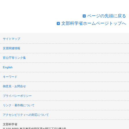
ページの先頭に戻る
文部科学省ホームページトップへ
サイトマップ
災害関連情報
官公庁等リンク集
English
キーワード
御意見・お問合せ
プライバシーポリシー
リンク・著作権について
アクセシビリティへの対応について
文部科学省
〒100-8959 東京都千代田区霞が関三丁目2番2号