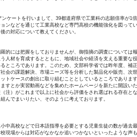
アンケートを行いまして、39都道府県で工業科の志願倍率が1
ジョンなどを通じて工業高校など専門高校の機能強化を図って
今後の対応について教えてください。
羅的には把握をしておりませんが、御指摘の調査については報
担う人材を育成するとともに、地域社会や経済を支える重要な
いるところであります。このため、文部科学省では昨年度、補
社会の課題解決、市場ニーズ等を分析した製品化や販売、次世
ロットケースの創出に取り組むこととしているところでありま
りますとか実習動画などを集めたホームページを新たに開設い
校（注）がこれまで以上に社会から評価をされ選ばれる存在と
り組んでまいりたい、そのように考えております。
小中高校などで日本語指導を必要とする児童生徒の数が過去最
学校現場からは対応がなかなか追いつかないといったような声