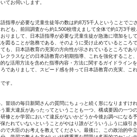
ついてお伺いします。
指導が必要な児童生徒等の数は約8万5千人ということでござ
ども、前回調査から約1,500校増えまして全体で約1万3千
ておりまして、日本語指導が必要な児童生徒が急激に増加をし
を図ることが急務である、そのように受け止めているところで
しても、日本語教育の充実の方向性が示されているところであ
プレクラスなどの日本語教育の初期指導、これを強化すること
果的な活用方法を含めた指導内容・方法に関するガイドライン
ころでありまして、スピード感を持って日本語教育の充実、こ
」です。
。冒頭の毎日新聞さんの質問にちょっと続く形になりますけれど
いう重大違反があったってということも一つ、構成要因の一つ
う研修とか学習において違反がないかどうか今後お調べになる
が保たれていないということがやはり誰がどういうふうに線引
るので大臣のお考えを教えてください。最後に、この政治的中
多分、学習で教えた方がいい結構重要な問題は多面的でセンシ