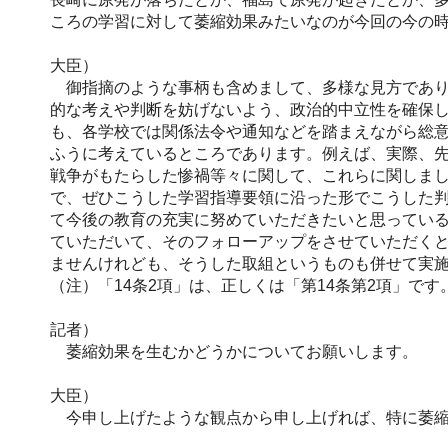
ころの学習に対して萎縮効果みたいなのが今回の今の
大臣）
御指摘のような事柄も含めまして、多様な見方であり
的な考えや判断を妨げないよう、政治的中立性を確保
も、各学校では関係法令や通知などを踏まえながら総
ふうに考えているところであります。例えば、実際、
戦争がもたらした惨禍等々に関して、これらに関しま
で、ぜひこうした学習指導要領に沿った形でこうした
て今後の教育の充実に努めていただきたいと思っている
ていただいて、そのフォローアップをさせていただく
ませんけれども、そうした取組というものも併せて実
（注）「14条2項」は、正しくは「第14条第2項」です
記者）
萎縮効果を生むかどうかについてお願いします。
大臣）
今申し上げたような観点から申し上げれば、特に萎縮