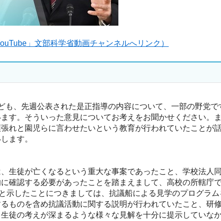
ouTube」文部科学省動画チャンネルへリンク）
ども、先週公表された是正指導の内容について、一部の野党で
います。そういった意見についてお考えをお聞かせください。
頑張れと園児らに言わせたいという教育が行われていたことが
いします。
、生徒が亡くなるという重大な事案であったこと、学校法人同
的に確認する必要があったことを踏まえまして、高校の所轄庁
たと示したことにつきましては、抗議船による見学のプログラ
するものを含め抗議活動に関する説明が行われていたこと、研
て生徒の考えが深まるような様々な見解を十分に提示していな