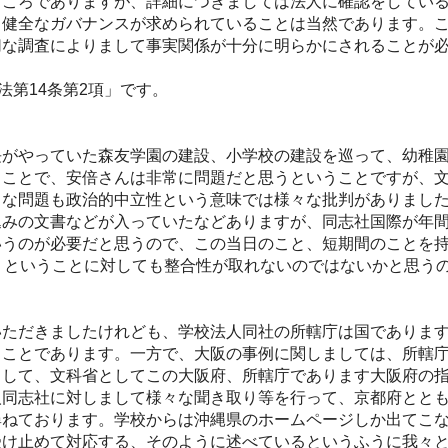
ところでありますが、詳細につきましては法人に確認をしてい
り健全なガバナンスが求められていることは当然であります。
切な調査によりまして事実関係が十分に明らかにされることが
法第14条第2項」です。
がやっていた森友学園の建設、小学校の建設を巡って、幼稚園
うことで、安倍さんは非常に問題だと思うということですが、
うな問題も政治的中立性という意味では様々な批判がありまし
込みの文書などが入っていたなどありますが、同志社国際が年
いうのが必要だと思うので、この当日のこと、短期間のことを
くということに対しても整合性が取れないのではないかと思う
ただきましたけれども、学校法人同社の所轄庁は国であります
うことであります。一方で、大阪の事例に関しましては、所轄
まして、文科省としてこの大阪府、所轄庁であります大阪府の
人同志社に対しまして様々な聞き取り等を行って、京都府とと
尋ねております。学校からは沖縄県のホームページしか出てこ
受け止めて対応する、そのように述べているというふうに我々