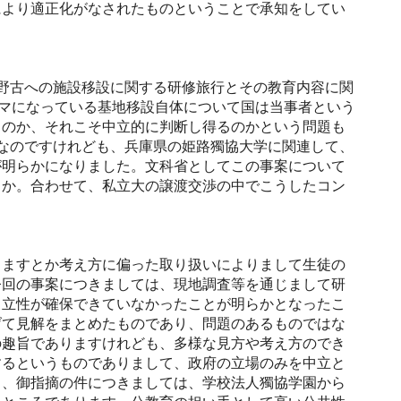
により適正化がなされたものということで承知をしてい
野古への施設移設に関する研修旅行とその教育内容に関
ーマになっている基地移設自体について国は当事者という
るのか、それこそ中立的に判断し得るのかという問題も
なのですけれども、兵庫県の姫路獨協大学に関連して、
が明らかになりました。文科省としてこの事案について
うか。合わせて、私立大の譲渡交渉の中でこうしたコン
ますとか考え方に偏った取り扱いによりまして生徒の
今回の事案につきましては、現地調査等を通じまして研
中立性が確保できていなかったことが明らかとなったこ
げて見解をまとめたものであり、問題のあるものではな
の趣旨でありますけれども、多様な見方や考え方のでき
するというものでありまして、政府の立場のみを中立と
も、御指摘の件につきましては、学校法人獨協学園から