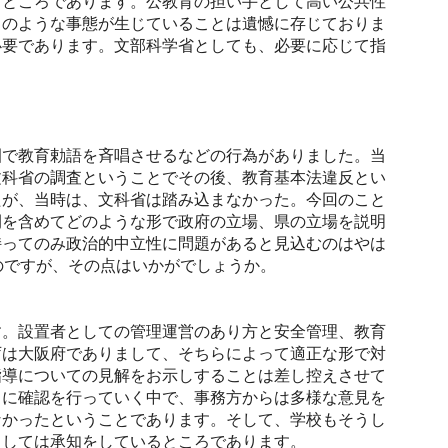
るところであります。公教育の担い手として高い公共性
このような事態が生じていることは遺憾に存じておりま
必要であります。文部科学省としても、必要に応じて指
で教育勅語を斉唱させるなどの行為がありました。当
文科省の調査ということでその後、教育基本法違反とい
たが、当時は、文科省は踏み込まなかった。今回のこと
間を含めてどのような形で政府の立場、県の立場を説明
持ってのみ政治的中立性に問題があると見込むのはやは
のですが、その点はいかがでしょうか。
。設置者としての管理運営のあり方と安全管理、教育
庁は大阪府でありまして、そちらによって適正な形で対
指導についての見解をお示しすることは差し控えさせて
もに確認を行っていく中で、事務方からは多様な意見を
なかったということであります。そして、学校もそうし
としては承知をしているところであります。