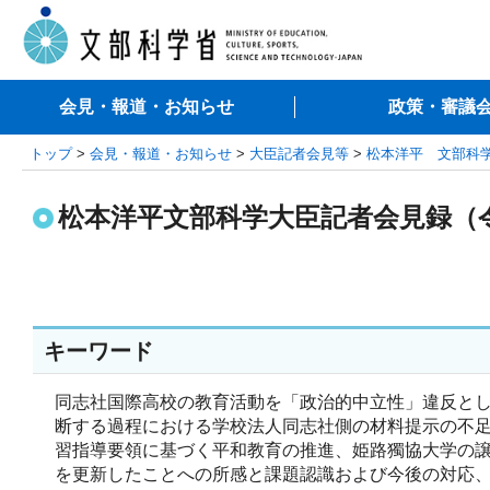
会見・報道・お知らせ
政策・審議
トップ
>
会見・報道・お知らせ
>
大臣記者会見等
>
松本洋平 文部科
松本洋平文部科学大臣記者会見録（令
キーワード
同志社国際高校の教育活動を「政治的中立性」違反と
断する過程における学校法人同志社側の材料提示の不
習指導要領に基づく平和教育の推進、姫路獨協大学の
を更新したことへの所感と課題認識および今後の対応