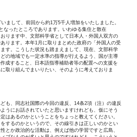
いまして、前回から約1万5千人増加をいたしました。
校となったところであります。いわゆる集住と散在
ております中、文部科学省として日本人・外国人双方の
あります。本年1月に取りまとめた政府の「外国人の受
ります。こうした状況も踏まえまして、現在、文部科学
、どの地域でも一定水準の指導が行えるよう、国が主導
を作成すること、日本語指導補助者等の配置への支援を
れに取り組んでまいりたい、そのように考えておりま
も、同志社国際の今回の違反、14条2項（注）の違反
のようにお話されていたと思いますけれども、仮にそう
予定はあるのかということをちょっと教えてください。
きをするのかというので、その線引きは正しいのかとい
立性とか政治的な活動は、例えば他の学習ですと広島、
ティブなものが多いと思うのですけれども、こういうと