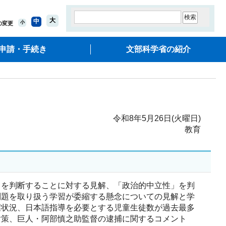
大
中
小
の変更
申請・手続き
文部科学省の紹介
令和8年5月26日(火曜日)
教育
」を判断することに対する見解、「政治的中立性」を判
問題を取り扱う学習が委縮する懸念についての見解と学
握状況、日本語指導を必要とする児童生徒数が過去最多
対策、巨人・阿部慎之助監督の逮捕に関するコメント