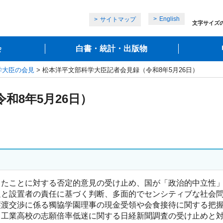
English
サイトマップ
文字サイズ
会
白書・統計・出版物
学大臣の会見
> 松本洋平文部科学大臣記者会見録（令和8年5月26日）
和8年5月26日）
したことに対する否定的意見の受け止め、国が「政治的中立性
足と設置者の責任に基づく判断、多面的でセンシティブな社会
譲渡交渉に係る獨協学園理事の現金受領や会食接待に関する把
、工業高校の志願倍率低迷に関する日経新聞調査の受け止めと