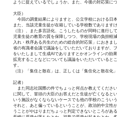
ように捉えているでしょうか。また、今後の対応策に
大臣）
今回の調査結果によりますと、公立学校における日本語
また、当該児童生徒が在籍している学校数でありますけれ
（注）、また多言語化、こうしたものが同時に進行し
児童生徒の教育の質を保障しつつ、学校現場の負担軽減
入れ・秩序ある共生のための総合的対応策」におきま
省の有識者会議で議論をしていただいておりますが、
をいたしまして生成AIでありますとかオンラインの効
拡充することなどについても議論をいただいていると
す。
（注）「集住と散在」は、正しくは「集住化と散在化
記者）
また同志社国際の件でちょっと何点か教えてください
に関して、冒頭の大臣のお答えだと生徒が亡くなると
いう施設がなくならないケースでも他の学校のこうい
それと、あと偏っているということが、政治的中立性
うことがやはりまだちょっと判定できないところがあ
長崎に原発が落ちたとか、福島で原発が起きたとか、