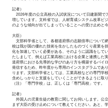
記者）
2026年度の公立高校の入試状況について日建新聞で
増しています。文科省では、人材育成システム改革ビ
のような傾向が出てしまっていることへの受け止めと
大臣）
文部科学省として、各都道府県の志願倍率について網
校は我が国の優れた技術を生かしたものづくり産業を
化を加速していく必要がある、そのように認識をして
たしまして、例えば工業高校における企業と連携した実
道府県における先導的な学びのあり方を構築するパイ
発信するため、昨年度から専用のインスタグラムであ
ります。文部科学省としては、工業高校などの専門学
含めしっかりと支援をしていくことができるように取
（注）「専門学校」は、正しくは「専門高校」です。
記者）
外国人の児童生徒の教育に関してお伺いします。公立
まず大臣の受け止めについて教えてください。あと、