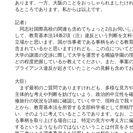
あります。一方、大阪のことをおっしゃられましたけ
るところであります。私からは以上です。
記者）
同志社国際高校の関連も含めてちょっと2点お伺いし
して、教育基本法14条2項（注）違反という判断を文
立場かと思います。国が当事者である事柄をめぐる教
含まれているかと思いますけれども、この点についてど
大学の譲渡の交渉に際して大学を運営する獨協学園の
どの程度把握しているか教えてください。また、事案
プライアンス違反が起きていたことへの見解も含めて
大臣）
まず最初のご質問でありますけれども、多様な見方や
主体的な考えや判断を妨げないよう、政治的中立性を
修旅行の状況を詳細に確認していく中で、現時点で我
とから、教育基本法を所管する文部科学省として所轄
い、そのように考えているところであります。なお、
る事柄を取り上げる場合には、特定の見方や考え方に
するというようなものではないということは付言をさ