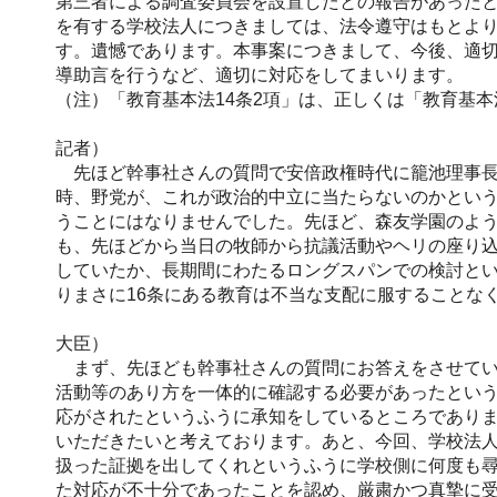
第三者による調査委員会を設置したとの報告があった
を有する学校法人につきましては、法令遵守はもとよ
す。遺憾であります。本事案につきまして、今後、適
導助言を行うなど、適切に対応をしてまいります。
（注）「教育基本法14条2項」は、正しくは「教育基本
記者）
先ほど幹事社さんの質問で安倍政権時代に籠池理事長
時、野党が、これが政治的中立に当たらないのかとい
うことにはなりませんでした。先ほど、森友学園のよ
も、先ほどから当日の牧師から抗議活動やヘリの座り
していたか、長期間にわたるロングスパンでの検討と
りまさに16条にある教育は不当な支配に服することな
大臣）
まず、先ほども幹事社さんの質問にお答えをさせてい
活動等のあり方を一体的に確認する必要があったとい
応がされたというふうに承知をしているところであり
いただきたいと考えております。あと、今回、学校法
扱った証拠を出してくれというふうに学校側に何度も
た対応が不十分であったことを認め、厳粛かつ真摯に