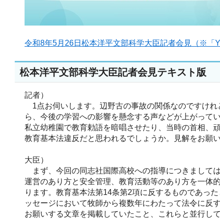
令和8年5月26日松本洋平文部科学大臣記者会見（※「Y
松本洋平文部科学大臣記者会見テキスト版
記者）
1点お伺いします。辺野古の事故の関係なのですけれ
ら、今後の学習への影響を懸念する声などが上がって
私立幼稚園で教育勅語を暗唱させたり、当時の首相、
教育基本法違反だと思われるでしょうか。見解をお願
大臣）
まず、今回の同志社国際高校への指導につきましては
運営のあり方と安全管理、教育活動等のあり方を一体
ります。教育基本法第14条第2項に反するものであっ
ッセージにおいて牧師から複数年にわたって法令に反
お願いする文章を掲載していたこと、これらと並行し