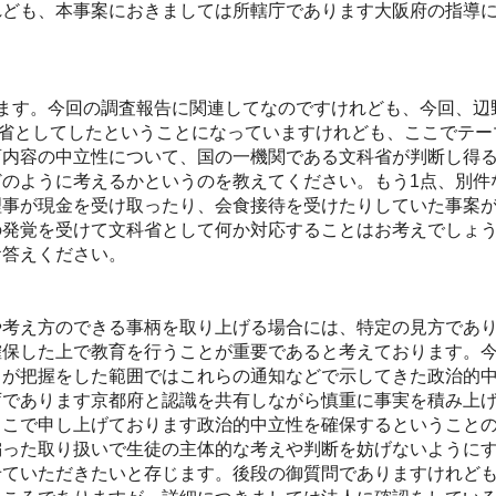
れども、本事案におきましては所轄庁であります大阪府の指導
ます。今回の調査報告に関連してなのですけれども、今回、辺
科省としてしたということになっていますけれども、ここでテ
育内容の中立性について、国の一機関である文科省が判断し得
のように考えるかというのを教えてください。もう1点、別件
理事が現金を受け取ったり、会食接待を受けたりしていた事案
の発覚を受けて文科省として何か対応することはお考えでしょ
お答えください。
考え方のできる事柄を取り上げる場合には、特定の見方であり
確保した上で教育を行うことが重要であると考えております。
々が把握をした範囲ではこれらの通知などで示してきた政治的
庁であります京都府と認識を共有しながら慎重に事実を積み上
ここで申し上げております政治的中立性を確保するということ
偏った取り扱いで生徒の主体的な考えや判断を妨げないように
せていただきたいと存じます。後段の御質問でありますけれど