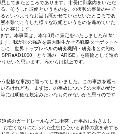
拝見してきたところであります。市長に御案内をいただ
める、そうした取組というものをこの復興の事業の中で
いるというようなお話も聞かせていただいたところであ
た熊本県でこうした様々な取組というものを進めていた
たいと存じます。
ます。本事業は、本年3月に策定をいたしましたAI for
ります。我が国の強みを最大限生かせる戦略ターゲットへ
ともに、世界トップレベルの研究機関・研究者との戦略
SPReAD1000」と今回の「ARiSE」を両輪として進め
てまいりたいと思います。私からは以上です。
いう悲惨な事故に遭ってしまいました。この事故を巡っ
ているけれども、まずはこの事故についての大臣の受け
ン等には明確な規定みたいなものがないかと思うのです
速道路のガードレールなどに衝突した事故におきまし
。お亡くなりになられた生徒に心から哀悼の意を表する