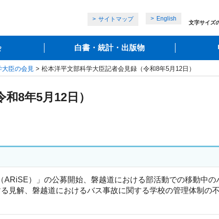
English
サイトマップ
文字サイズ
会
白書・統計・出版物
学大臣の会見
> 松本洋平文部科学大臣記者会見録（令和8年5月12日）
和8年5月12日）
究推進事業（ARiSE）」の公募開始、磐越道における部活動での移
する見解、磐越道におけるバス事故に関する学校の管理体制の