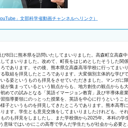
ouTube」文部科学省動画チャンネルへリンク）
及び8日に熊本県を訪問いたしてまいりました。高森町立高森
見してまいりました。改めて、町長をはじめとしたそうした関
ころであります。その後、熊本県立高森高等学校に行ってまい
する取組を拝見したところであります。大変個別主体的な学び
でいる姿というものも拝見をさせていただきました。マンガに
生徒が集まっているという観点からも、地方創生の観点からも
で初めての試みとなる「英語イマージョン教育」及び半導体産
学習指導要領にのっとった授業を、英語を中心に行うというこ
の様子というものを拝見してきたところであります。熊本高専
あります。学生とも意見交換をしてまいりましたけれども、そ
ものも拝見をしましたし、また学校側から2025年、本科の学
いう意味ではいかにこの高専で学んだ学生たちが社会から必要