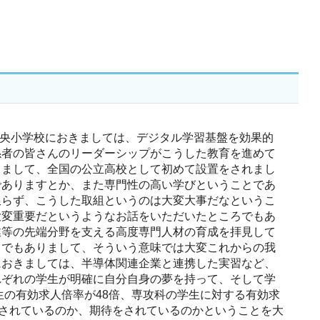
中央小学校におきましては、デジタル学習基盤を効果的
係者の皆さんのリーダーシップがこうした教育を進めて
りまして、全国の公立高校として初めて設置をされまし
でありますとか、また専門性の高い学びということであ
限らず、こうした取組というのは大変大事だなというこ
大変重要だというようなお話をいただいたところでもあ
業等の先端分野を支える高度専門人材の育成を拝見して
とでもありまして、そういう意味では大変これからの我
におきましては、半導体関連企業と連携した実習など、
れぞれの学生が明確に自分自身の夢を持って、そして学
生の有効求人倍率が48倍、専攻科の学生に対する有効求
とされているのか、期待をされているのかということを大