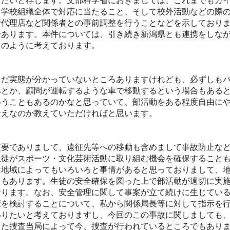
げたいと存じます。文部科学省におきましては、これまでもガ
、学校組織全体で対応に当たること、そして校外活動などの際
行代理店など関係者との事前調整を行うことなどを示しており
であります。本件については、引き続き新潟県とも連携をしな
そのように考えております。
だ実態が分かっていないところありますけれども、必ずしもバ
車とか、顧問が運転するような車で移動するという場合もある
いうこともあるのかなと思っていて、部活動をある程度自由に
考えなのか教えていただければと思います。
要でありまして、遠征先等への移動も含めまして事故防止など
生徒がスポーツ・文化芸術活動に取り組む機会を確保すること
は地域によってもいろいろと事情があると思っておりまして、
ともあります。生徒の安全確保を図った上で部活動が適切に実
おります。なお、安全管理に関して事案が立て続けに生じてい
策を検討することについて、私から関係局長等に対して指示を
いりたいと考えておりますし、今回のこの事故に関しましても
また捜査当局によって今、捜査が行われているところでもあり