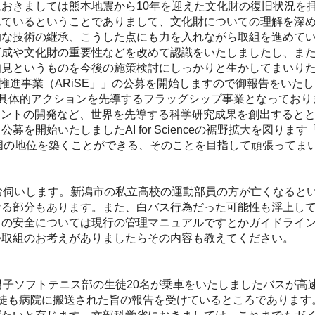
おきましては熊本地震から10年を迎えた文化財の復旧状況を
れているということでありまして、文化財についての理解を深
的な技術の継承、こうした点にも力を入れながら取組を進めて
育成や文化財の重要性などを改めて認識をいたしましたし、ま
知見というものを今後の施策検討にしっかりと生かしてまいり
的研究推進事業（ARiSE」」の公募を開始しますので御報告をいたし
られた具体的アクションを先導するフラッグシップ事業となってお
ェントの開発など、世界を先導する科学研究成果を創出すると
始いたしましたAI for Scienceの裾野拡大を図ります「
nce先進国の地位を築くことができる、そのことを目指して頑張っ
お伺いします。新潟市の私立高校の運動部員の方が亡くなると
なる部分もあります。また、白バス行為だった可能性も浮上し
中の安全については現行の管理マニュアルですとかガイドライ
か取組のお考えがありましたらその内容も教えてください。
子ソフトテニス部の生徒20名が乗車をいたしましたバスが高
徒も病院に搬送された旨の報告を受けているところであります