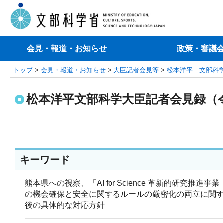
会見・報道・お知らせ
政策・審議
トップ
>
会見・報道・お知らせ
>
大臣記者会見等
>
松本洋平 文部科
松本洋平文部科学大臣記者会見録（令
キーワード
熊本県への視察、「AI for Science 革新的研
の機会確保と安全に関するルールの厳密化の両立に関
後の具体的な対応方針