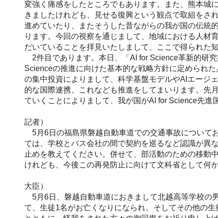
変強く痛感をしたところでもあります。また、熊本城に
きましたけれども、見せる復興という観点で取組をさ
進めていたり、またそうした昔ながらの我が国の伝統
ります。今回の視察を通じまして、地域における人材
だいていることを拝見いたしまして、ここで得られた
2件目であります。本日、「AI for Science革新
Scienceの推進に向けた基本的な戦略方針に定め
の集中投資によりまして、科学基盤モデルやAIエージ
的な国際連携、これなども推進をしてまいります。先月公募を開
ていくことによりまして、我が国がAI for Scie
記者）
5月6日の福島県磐越自動車道での交通事故について
ては、学校とバス会社の間で契約を巡るなど認識が異
止めを教えてください。併せて、部活動のための移動
けれども、今後この再発防止に向けて文科省として何
大臣）
5月6日、磐越自動車道におきまして北越高等学校の男
て、生徒1名がお亡くなりになられ、そしてその他の生