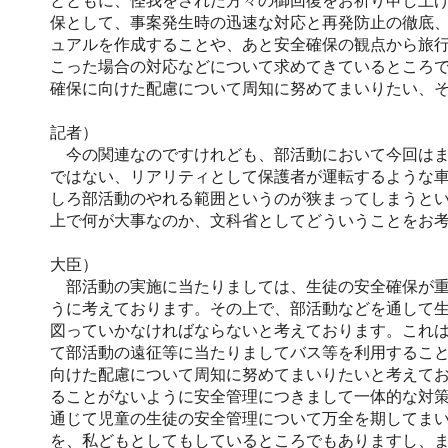
とともに、怪我をされた方々の御回復をお祈り申し上
保として、事案発生時の迅速な対応と再発防止の徹底
ュアルを作成することや、あと安全確保の観点から旅
こった場合の対応などについて求めてきているところ
確保に向けた配慮について周知に努めてまいりたい、
記者）
今の関連なのですけれども、部活動において今回はま
ではない、リアリティとして保護者が運転するような
しろ部活動のやれる範囲というのが狭まってしまうと
上で何が大事なのか、文科省としてどういうことをお
大臣）
部活動の実施に当たりましては、生徒の安全確保が重
うに考えております。その上で、部活動などを通して
図っていかなければならないと考えております。これ
て部活動の遠征等に当たりましてバス等を利用するこ
向けた配慮について周知に努めてまいりたいと考えて
ることがないように安全管理につきまして一体的な対
通じて児童の生徒の安全管理について万全を期してま
を、私どもとしてもしているところでもありますし、