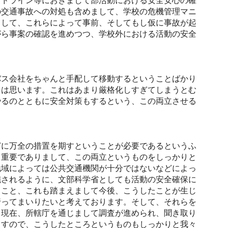
イドライン等におきまして部活動における安全安心の確
の交通事故への対処も含めまして、学校の危機管理マニ
まして、これらによって事前、そしてもし仮に事故が起
がら事案の確認を進めつつ、学校外における活動の安全
ス会社をちゃんと手配して移動するということばかり
とは思います。これはあまり厳格化しすぎてしまうとむ
やるのとともに安全対策もするという、この両立させる
に万全の措置を期すということが必要であるというふ
も重要でありまして、この両立というものをしっかりと
地域によっては公共交通機関が十分ではないなどによっ
施されるように、文部科学省としても活動の安全確保に
ること、これも踏まえまして今後、こうしたことが生じ
行ってまいりたいと考えております。そして、それらを
、現在、所轄庁を通じまして調査が進められ、聞き取り
ますので、こうしたところというものもしっかりと我々