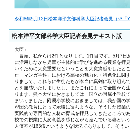
令和8年5月12日松本洋平文部科学大臣記者会見（※「Y
松本洋平文部科学大臣記者会見テキスト版
大臣）
冒頭、私からは2件となります。1件目です。5月7日
に活用しながら児童が主体的に学びを進める授業を拝
いくために大変重要だということを大変痛感をしたと
た「マンガ学科」における高校の魅力化・特色化に関
りまして、これらに生徒たちが本当に真剣に取り組ん
とを痛感いたしましたし、またこれによって全国から
ります。熊本大学におきましては、国立の附属小学校
まいりました。附属小学校におきましては、我が国の
が国の教育にとって示唆に富むような、そうした授業
実践的で専門的な人材の育成を拝見してきたところで
校での授業に大変意義を感じながら臨んでいる姿という
人倍率が163倍というような状況でありまして、そう