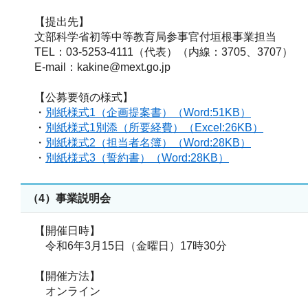
【提出先】
文部科学省初等中等教育局参事官付垣根事業担当
TEL：03-5253-4111（代表）（内線：3705、3707）
E-mail：kakine@mext.go.jp
【公募要領の様式】
・
別紙様式1（企画提案書）（Word:51KB）
・
別紙様式1別添（所要経費）（Excel:26KB）
・
別紙様式2（担当者名簿）（Word:28KB）
・
別紙様式3（誓約書）（Word:28KB）
（4）事業説明会
【開催日時】
令和6年3月15日（金曜日）17時30分
【開催方法】
オンライン