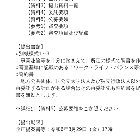
【資料3】提出資料一覧
【資料4】委託要項
【資料5】公募要領
【参考1】審査要項
【参考2】審査項目及び配点
【提出書類】
○別紙様式1～3
事業趣旨等を十分に踏まえて、所定の様式で調書を作
○審査基準に記載のある「ワーク・ライフ・バランス等
○誓約書
地方公共団体、国公立大学法人及び独立行政法人以外
再委託する計画がある場合はその再委託先も誓約書を
書を無効とします。
※詳細は【資料5】公募要領をご参照ください。
【提出期限】
企画提案書等：令和6年3月29日（金）17時