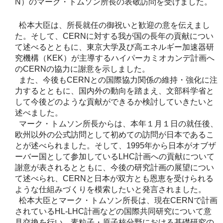
N）のマーク・トムソン所長の表敬訪問を受けました。
松本大臣は、所長就任の御祝いと歓迎の意を伝えまし
た。そして、CERNに対する我が国の長年の貢献につい
て述べるとともに、東京大学及び高エネルギー加速器研
究機構（KEK）が主導するハイパーカミオカンデ計画へ
のCERNの協力に謝意を示しました。
また、今後もCERNとの国際協力関係の維持・強化に注
力するとともに、国内外の動向を踏まえ、文部科学省と
して今後どのような貢献ができるか検討していきたいと
述べました。
マーク・トムソン所長からは、本年１月１日の就任後、
欧州以外の公式訪問として初めての訪問が日本であるこ
とが述べられました。そして、1995年から日本がオブザ
ーバー国として参加しているLHC計画への貢献について
謝意が表されるとともに、今後の研究計画の展望につい
て述べられ、CERNと日本が双方とも恩恵を受けられる
ような仕組みづくりを模索したいと発言されました。
松本大臣とマーク・トムソン所長は、現在CERNで計画
されているHL-LHC計画などの国際共同研究について意
見交換を行い、素粒子・原子核分野における基礎研究の