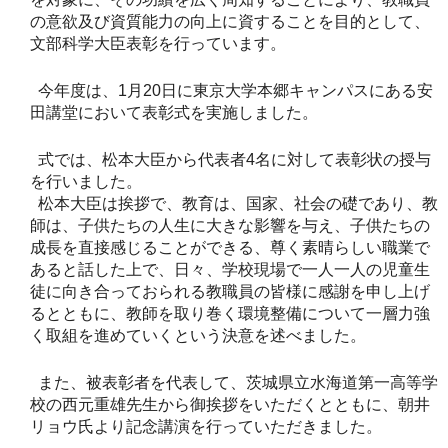
の意欲及び資質能力の向上に資することを目的として、
文部科学大臣表彰を行っています。
今年度は、1月20日に東京大学本郷キャンパスにある安
田講堂において表彰式を実施しました。
式では、松本大臣から代表者4名に対して表彰状の授与
を行いました。
松本大臣は挨拶で、教育は、国家、社会の礎であり、教
師は、子供たちの人生に大きな影響を与え、子供たちの
成長を直接感じることができる、尊く素晴らしい職業で
あると話した上で、日々、学校現場で一人一人の児童生
徒に向き合っておられる教職員の皆様に感謝を申し上げ
るとともに、教師を取り巻く環境整備について一層力強
く取組を進めていくという決意を述べました。
また、被表彰者を代表して、茨城県立水海道第一高等学
校の西元重雄先生から御挨拶をいただくとともに、朝井
リョウ氏より記念講演を行っていただきました。