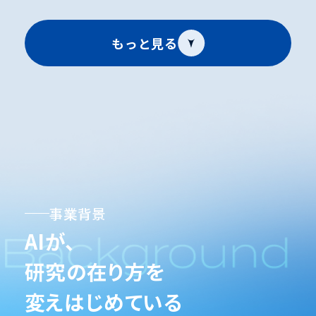
2026.06.10
もっと見る
応募書類・形式チェックツールを更新しました
①研究計画調書（日英版）の軽微な修正のお知
らせ
様式1_研究計画調書（日英版いずれも）の「は
じめにご確認ください）記入にあたっての留意
事項」タブの「研究計画調書のファイル名」の誤
記の修正を行いました。応募に当たっては、可能
事業背景
な限り、最新の様式を使用してください。ただ
AIが、
し、既に公開していた修正前の様式を用いて応
研究の在り方を
募された場合であっても、当該様式を使用して
いることのみをもって書類の不備として取り扱
変えはじめている