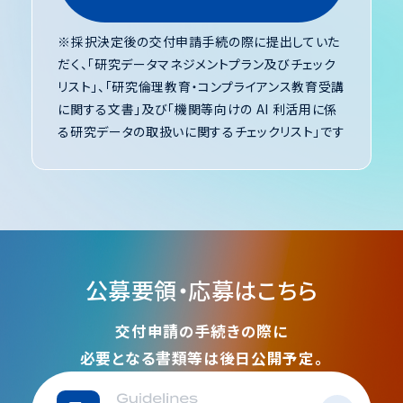
2026.05.22
※採択決定後の交付申請手続の際に提出していた
【研究者等向け公募説明会】6月5日（金）16:30
だく、「研究データマネジメントプラン及びチェック
～18:00
リスト」、「研究倫理教育・コンプライアンス教育受講
に関する文書」及び「機関等向けの AI 利活用に係
対象者：本事業への応募を検討している研究
る研究データの取扱いに関するチェックリスト」です
者・学生等
お申込みはこちら
※開催時間の3時間前まで申し込み可能
※当日の説明内容につきましては、後日、アーカイブ配信
を予定しております。
公募要領・応募はこちら
2026.05.18
交付申請の手続きの際に
第１回公募は2026年5月18日(月)正午をもって
必要となる書類等は後日公開予定。
締め切りました