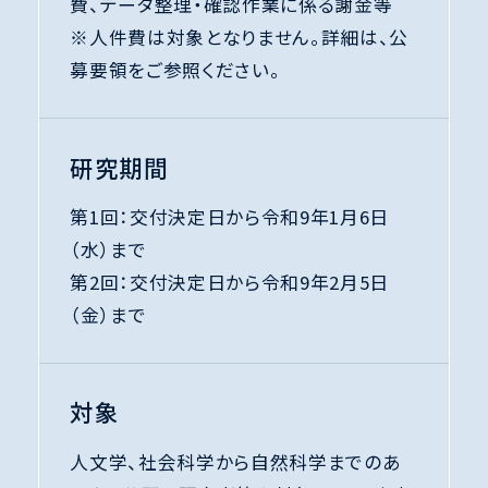
費、データ整理・確認作業に係る謝金等
【計算資源提供者による説明会】6月12日（金）
※人件費は対象となりません。詳細は、公
16:00～18:00
募要領をご参照ください。
対象者：本事業への応募を検討している研究
者・学生等（事務方の参加も可）
お申込みはこちら
研究期間
※開催時間の3時間前まで申し込み可能
第1回：交付決定日から令和9年1月6日
※当日の説明内容の一部につきましては、後日、アーカイ
（水）まで
ブ配信を予定しております。
第2回：交付決定日から令和9年2月5日
（金）まで
2026.05.22
採択決定後の交付申請手続の際に提出してい
ただく、「研究データマネジメントプラン及びチ
対象
ェックリスト」、「研究倫理教育・コンプライアン
人文学、社会科学から自然科学までのあ
ス教育受講に関する文書」及び「機関等向けの