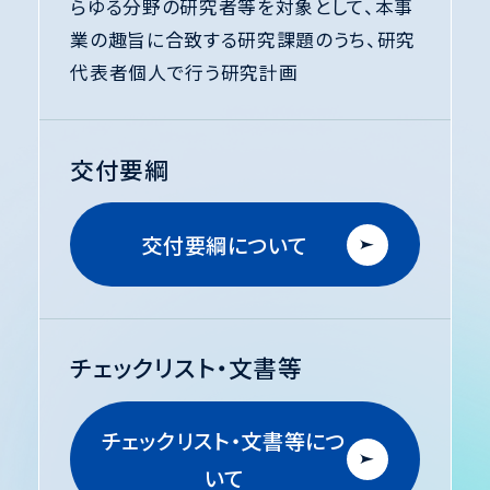
らゆる分野の研究者等を対象として、
本事
AI 利活用に係る研究データの取扱いに関する
業の趣旨に合致する研究課題のうち、研究
チェックリスト」を公開いたしました。
代表者個人で行う研究計画
チェックリスト・文書等はこちら
2026.05.22
交付要綱
【機関等向け公募説明会】6月5日（金）11:00～
12:00
交付要綱について
対象者：各機関等の研究推進・研究支援に係る
事務担当者等
お申込みはこちら
チェックリスト・文書等
※開催時間の3時間前まで申し込み可能
※当日の説明内容につきましては、後日、アーカイブ配信
チェックリスト・文書等につ
を予定しております。
いて