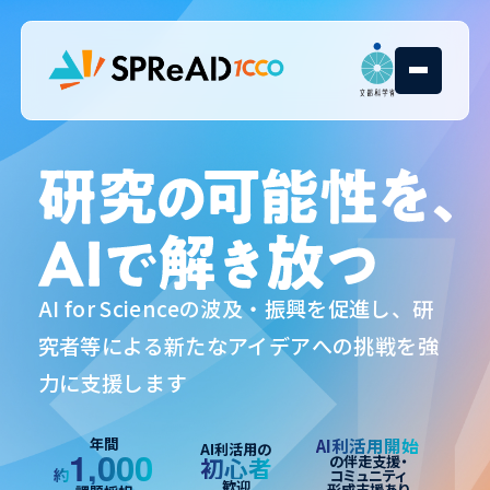
AI for Scienceの波及・振興を促進し、研
究者等による新たなアイデアへの挑戦を強
力に支援します
年間
AI利活用開始
AI利活用の
1,000
初心者
の伴走支援・
約
コミュニティ
歓迎
形成支援あり