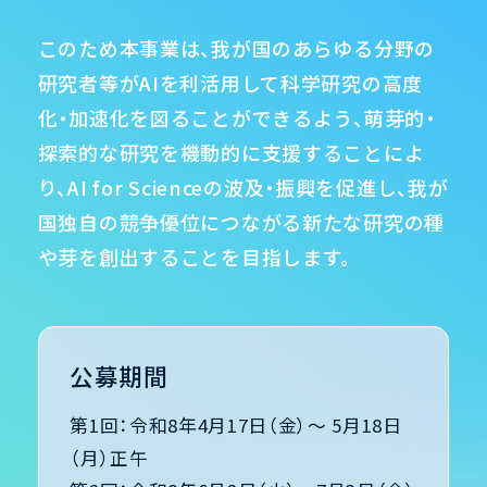
応募書類・形式チェックツール・公募要領はこち
このため本事業は、我が国のあらゆる分野の
ら
研究者等が
AIを利活用して科学研究の高度
化・加速化を図ることができるよう、
萌芽的・
2026.06.08
探索的な研究を機動的に支援することによ
6月5日（金）実施【機関等向け公募説明会】のア
り、
AI for Scienceの波及・振興を促進し、我が
ーカイブ動画の申込を開始いたしました
国独自の競争優位に
つながる新たな研究の種
お申込みはこちらから
や芽を創出することを目指します。
2026.06.08
6月5日（金）実施【研究者等向け公募説明会】の
公募期間
アーカイブ動画の申込を開始いたしました
第1回：令和8年4月17日（金）～ 5月18日
お申込みはこちらから
（月）正午