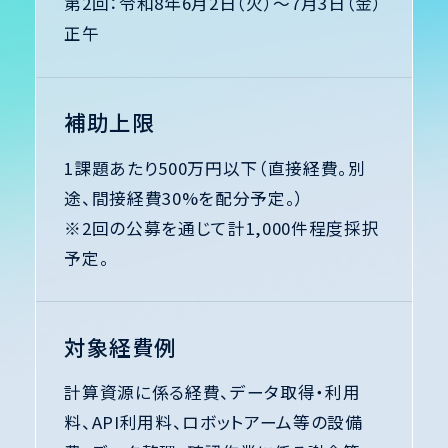
第2回：令和8年6月2日（火）～7月3日（金）
2026.06.08
正午
FAQをダウンロードいただけるようになりまし
た。なお、FAQは必要に応じて内容の追加・更新
補助上限
を行う場合がありますので、ご利用の際は最新
版をご確認ください。
1課題あたり500万円以下（直接経費。別
FAQ
途、間接経費30%を配分予定。）
※2回の公募を通じて計1,000件程度採択
2026.06.02
予定。
AI for Science萌芽的挑戦研究創出事業
（SPReAD）の第2回公募を開始いたしました。
対象経費例
公募要領はこちら
計算資源に係る経費、データ取得・利用
2026.05.29
料、API利用料、ロボットアーム等の設備