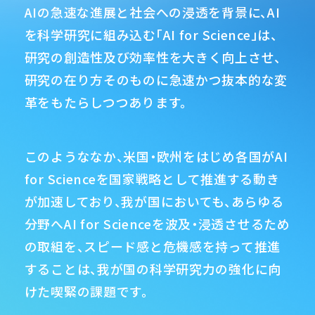
うことはありません。
AIの急速な進展と社会への浸透を背景に、
AI
を科学研究に組み込む「AI for Science」は、
②英語版の応募書類の公開のお知らせ
研究の創造性及び効率性を大きく向上させ、
様式0・2・3・4について、英語版を公開いたしま
研究の在り方そのものに急速かつ抜本的な変
した。
革をもたらしつつあります。
③形式チェックツールの更新のお知らせ
このようななか、米国・欧州をはじめ各国が
AI
形式チェックツールについて、英語版の応募書
for Scienceを国家戦略として推進する動き
類を含む最新の応募書類に対応したバージョン
が加速しており、
我が国においても、あらゆる
を公開いたしました。
分野へAI for Scienceを
波及・浸透させるため
の取組を、スピード感と危機感を持って
推進
④公募要領の軽微な修正のお知らせ
することは、我が国の科学研究力の強化に向
英語版の応募書類の公開に伴い、公募要領につ
けた喫緊の課題です。
いても軽微な修正を行いました。