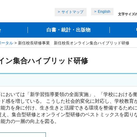
English
サイトマップ
文字サイズ
会
白書・統計・出版物
ポータル
> 新任校長研修事業 新任校長オンライン集合ハイブリッド研修
イン集合ハイブリッド研修
おいては「新学習指導要領の全面実施」、「学校における働き
ド感を増している。 こうした社会的変化に対応し、学校教育
質能力を身に付け、生き生きと活躍できる環境を整備するため
捉え、集合型研修とオンライン型研修のベストミックスを図り
ト能力の一層の向上を図る。