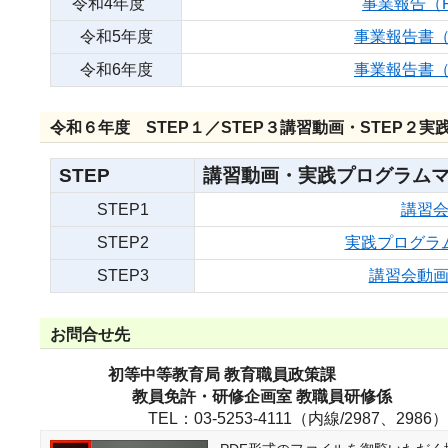
令和4年度
事業報告（PD
令和5年度
事業報告書（P
令和6年度
事業報告書（P
令和６年度 STEP１／STEP３講習動画・STEP２
STEP
講習動画・実践プ
STEP1
講習
STEP2
実践プログラ
STEP3
講習会動
お問合せ先
初等中等教育局 教育職員政策課
教員免許・研修企画室 教職員研修係
TEL：03-5253-4111（内線/2987、2986）