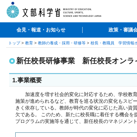
会見・報道・お知らせ
政策・審議
トップ
>
教育
>
教師の養成・採用・研修等
>
校長・教職員 学習情報
新任校長研修事業 新任校長オンラ
1.事業概要
加速度を増す社会的変化に対応するため、学校教育に
施策が進められるなど、教育を巡る状況の変化もスピー
きく依存している。教師が時代の変化に応じた高い資
欠である。 このため、新たに校長職に着任する機会を
プログラムの実施等を通じて、新任校長のマネジメン