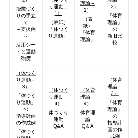
理論－
り運動－
2）
授業づく
1）
1）
りの手立
「体育
（表
て
（表紙）
理論」
紙）
～支援例
「体つく
の
「体育
～
り運動」
新旧比
理論」
較
活用シー
トと運動
強度
（体つく
り運動－
（体育
3）
理論－
（体つく
（体育
3）
「体つく
り運動－
理論－
り運動」
「体育
4）
4）
の
理論」
体つくり
体育理
指導計画
の
運動
論
の作成例
指導計
Q&A
Q＆A
画の作
「体つく
成例