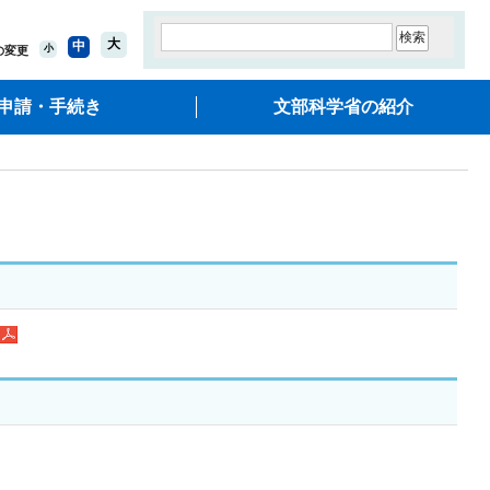
大
中
小
の変更
申請・手続き
文部科学省の紹介