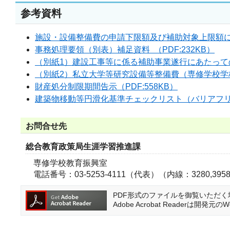
参考資料
施設・設備整備費の申請下限額及び補助対象上限額につい
事務処理要領（別表）補足資料 （PDF:232KB）
（別紙1）建設工事等に係る補助事業遂行にあたっての留
（別紙2）私立大学等研究設備等整備費（専修学校学校
財産処分制限期間告示（PDF:558KB）
建築物移動等円滑化基準チェックリスト（バリアフリー化
お問合せ先
総合教育政策局生涯学習推進課
専修学校教育振興室
電話番号：03-5253-4111（代表）（内線：3280,395
PDF形式のファイルを御覧いただく場合に
Adobe Acrobat Reader