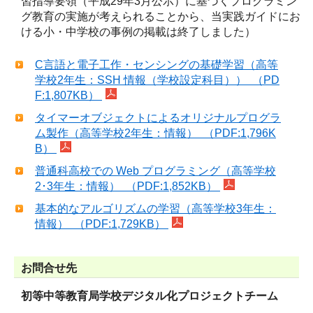
習指導要領（平成29年3月公示）に基づくプログラミン
グ教育の実施が考えられることから、当実践ガイドにお
ける小・中学校の事例の掲載は終了しました）
C言語と電子工作・センシングの基礎学習（高等
学校2年生：SSH 情報（学校設定科目）） （PD
F:1,807KB）
タイマーオブジェクトによるオリジナルプログラ
ム製作（高等学校2年生：情報） （PDF:1,796K
B）
普通科高校での Web プログラミング（高等学校
2･3年生：情報） （PDF:1,852KB）
基本的なアルゴリズムの学習（高等学校3年生：
情報） （PDF:1,729KB）
お問合せ先
初等中等教育局学校デジタル化プロジェクトチーム