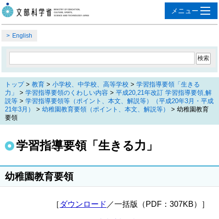
English
トップ
>
教育
>
小学校、中学校、高等学校
>
学習指導要領「生きる
力」
>
学習指導要領のくわしい内容
>
平成20,21年改訂 学習指導要領,解
説等
>
学習指導要領等（ポイント、本文、解説等）（平成20年3月・平成
21年3月）
>
幼稚園教育要領（ポイント、本文、解説等）
> 幼稚園教育
要領
学習指導要領「生きる力」
幼稚園教育要領
［
ダウンロード
／一括版（PDF：307KB）］